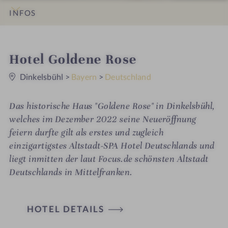
INFOS
IMPRESSIONEN
DETAILS
ZIMMER & SUITEN
LAGE & ANREISE
i
Hotel Goldene Rose
0
n
S
Dinkelsbühl
>
Bayern
>
Deutschland
t
e
r
Das historische Haus "Goldene Rose" in Dinkelsbühl,
n
e
welches im Dezember 2022 seine Neueröffnung
feiern durfte gilt als erstes und zugleich
einzigartigstes Altstadt-SPA Hotel Deutschlands und
liegt inmitten der laut Focus.de schönsten Altstadt
Deutschlands in Mittelfranken.
HOTEL DETAILS
H