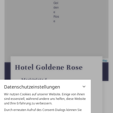
Leaflet
|
OpenStreetMap
0
Hotel Goldene Rose
S
ZUR ROUTENPLANUNG MIT GOOGLE
t
e
MAPS
r
Marktplatz 4
n
Datenschutzeinstellungen
e
91550
Dinkelsbühl
Wir nutzen Cookies auf unserer Website. Einige von ihnen
Bayern
sind essenziell, während andere uns helfen, diese Website
und Ihre Erfahrung zu verbessern.
Deutschland
Durch erneuten Aufruf des Consent-Dialogs können Sie