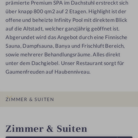
prämierte Premium SPA im Dachstuhl erstreckt sich
l
l
n
n
über knapp 800 qm2 auf 2 Etagen. Highlight ist der
-
-
a
a
S
S
t
offene und beheizte Infinity Pool mit direktem Blick
p
p
ü
auf die Altstadt, welcher ganzjährig geöffnet ist.
a
a
r
Abgerundet wird das Angebot durch eine Finnische
-
-
e
Sauna, Dampfsauna, Banya und Frischluft Bereich,
S
R
sowie mehrerer Behandlungsräume. Alles direkt
t
o
unter dem Dachgiebel. Unser Restaurant sorgt für
i
s
Gaumenfreuden auf Haubenniveau.
e
e
g
n
e
S
n
u
ZIMMER & SUITEN
h
p
a
e
INFOS
IMPRESSIONEN
DETAILS
LAGE & ANREISE
u
r
Zimmer & Suiten
s
i
o