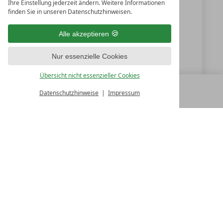
Ihre Einstellung jederzeit ändern. Weitere Informationen
finden Sie in unseren Datenschutzhinweisen.
+49 (0) 9851-57750
Alle akzeptieren
info@hotelgoldenerose.de
Nur essenzielle Cookies
www.hotelgoldenerose.de
Übersicht nicht essenzieller Cookies
Datenschutzhinweise
Impressum
MENÜ
ALLE RESORTS
ZURÜCK
LUXURY SPA RESORTS
10.Oktober Str. 17/1
9500 Villach
Österreich
T +43 4242 22077
Kontakt