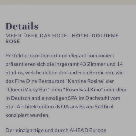
h
e
e
l
l
e
R
R
n
n
INFOS
IMPRESSIONEN
ZIMMER & SUITEN
LAGE & ANREISE
l
o
o
e
e
Details
i
s
s
s
s
e
e
e
s
s
MEHR ÜBER DAS HOTEL
HOTEL GOLDENE
g
-
-
ROSE
h
h
e
W
W
o
o
n
Perfekt proportioniert und elegant komponiert
e
e
t
t
l
präsentieren sich die insgesamt 43 Zimmer und 14
l
e
e
l
l
l
l
Studios, welche neben den anderen Bereichen, wie
n
n
-
-
das Fine Dine Restaurant "Kantine Rosine" der
e
e
S
S
"Queen Vicky Bar", dem "Rosensaal Kino" oder dem
s
s
p
p
in Deutschland einmaligen SPA im Dachstuhl vom
s
s
a
a
Star Architektenbüro NOA aus Bozen Südtirol
h
h
-
-
konzipiert wurden.
o
o
S
S
t
t
a
a
Der einzigartige und durch AHEAD Europe
e
e
u
u