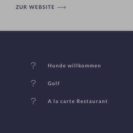
ZUR WEBSITE
ot
el
-
M
er
Hunde willkommen
k
Golf
m
al
A la carte Restaurant
e