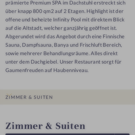
prämierte Premium SPA im Dachstuhl erstreckt sich
l
l
n
n
über knapp 800 qm2 auf 2 Etagen. Highlight ist der
-
-
a
a
S
S
t
offene und beheizte Infinity Pool mit direktem Blick
p
p
ü
auf die Altstadt, welcher ganzjährig geöffnet ist.
a
a
r
Abgerundet wird das Angebot durch eine Finnische
-
-
e
Sauna, Dampfsauna, Banya und Frischluft Bereich,
S
R
sowie mehrerer Behandlungsräume. Alles direkt
t
o
unter dem Dachgiebel. Unser Restaurant sorgt für
i
s
Gaumenfreuden auf Haubenniveau.
e
e
g
n
e
S
n
u
ZIMMER & SUITEN
h
p
a
e
INFOS
IMPRESSIONEN
DETAILS
LAGE & ANREISE
u
r
Zimmer & Suiten
s
i
o