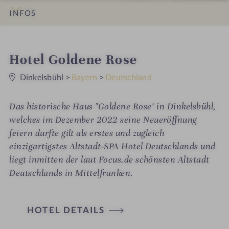
INFOS
IMPRESSIONEN
DETAILS
ZIMMER & SUITEN
LAGE & ANREISE
i
Hotel Goldene Rose
0
n
S
Dinkelsbühl
>
Bayern
>
Deutschland
t
e
r
Das historische Haus "Goldene Rose" in Dinkelsbühl,
n
e
welches im Dezember 2022 seine Neueröffnung
feiern durfte gilt als erstes und zugleich
einzigartigstes Altstadt-SPA Hotel Deutschlands und
liegt inmitten der laut Focus.de schönsten Altstadt
Deutschlands in Mittelfranken.
HOTEL DETAILS
H