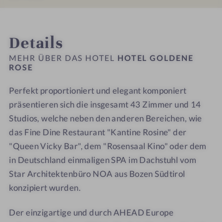
h
e
e
l
l
e
R
R
n
n
INFOS
IMPRESSIONEN
ZIMMER & SUITEN
LAGE & ANREISE
l
o
o
e
e
Details
i
s
s
s
s
e
e
e
s
s
MEHR ÜBER DAS HOTEL
HOTEL GOLDENE
g
-
-
ROSE
h
h
e
W
W
o
o
n
Perfekt proportioniert und elegant komponiert
e
e
t
t
l
präsentieren sich die insgesamt 43 Zimmer und 14
l
e
e
l
l
l
l
Studios, welche neben den anderen Bereichen, wie
n
n
-
-
das Fine Dine Restaurant "Kantine Rosine" der
e
e
S
S
"Queen Vicky Bar", dem "Rosensaal Kino" oder dem
s
s
p
p
in Deutschland einmaligen SPA im Dachstuhl vom
s
s
a
a
Star Architektenbüro NOA aus Bozen Südtirol
h
h
-
-
konzipiert wurden.
o
o
S
S
t
t
a
a
Der einzigartige und durch AHEAD Europe
e
e
u
u