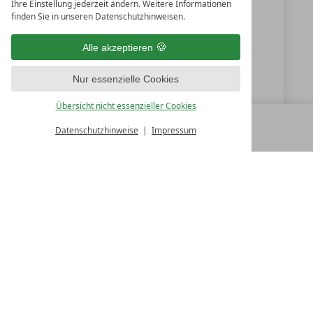
Ihre Einstellung jederzeit ändern. Weitere Informationen
finden Sie in unseren Datenschutzhinweisen.
+49 (0) 9851-57750
Alle akzeptieren
info@hotelgoldenerose.de
Nur essenzielle Cookies
www.hotelgoldenerose.de
Übersicht nicht essenzieller Cookies
Datenschutzhinweise
Impressum
MENÜ
ALLE RESORTS
ZURÜCK
LUXURY SPA RESORTS
10.Oktober Str. 17/1
9500 Villach
Österreich
T +43 4242 22077
Kontakt