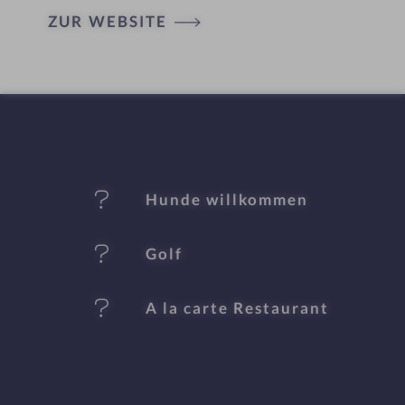
ZUR WEBSITE
ot
el
-
M
er
Hunde willkommen
k
Golf
m
al
A la carte Restaurant
e