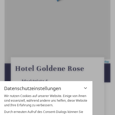
Leaflet
|
OpenStreetMap
0
Hotel Goldene Rose
S
ZUR ROUTENPLANUNG MIT GOOGLE
t
e
MAPS
r
Marktplatz 4
n
Datenschutzeinstellungen
e
91550
Dinkelsbühl
Wir nutzen Cookies auf unserer Website. Einige von ihnen
Bayern
sind essenziell, während andere uns helfen, diese Website
und Ihre Erfahrung zu verbessern.
Deutschland
Durch erneuten Aufruf des Consent-Dialogs können Sie