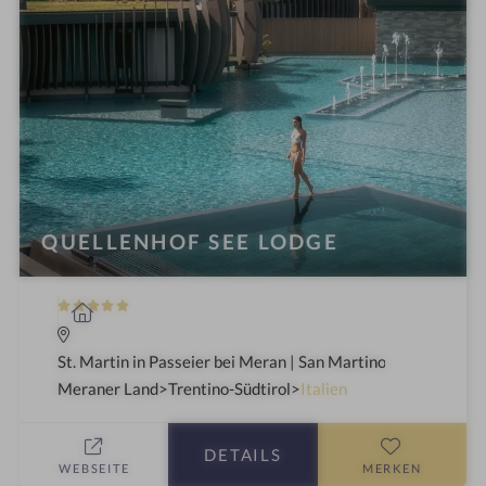
QUELLENHOF SEE LODGE
5
W
S
e
t
l
St. Martin in Passeier bei Meran | San Martino in Passiria a
e
l
Meraner Land
Trentino-Südtirol
Italien
r
n
n
e
DETAILS
e
s
WEBSEITE
MERKEN
s