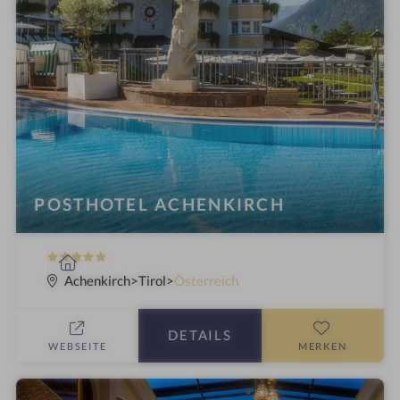
n
POSTHOTEL ACHENKIRCH
5
W
S
e
Achenkirch
Tirol
Österreich
t
l
e
l
DETAILS
r
n
WEBSEITE
MERKEN
n
e
e
s