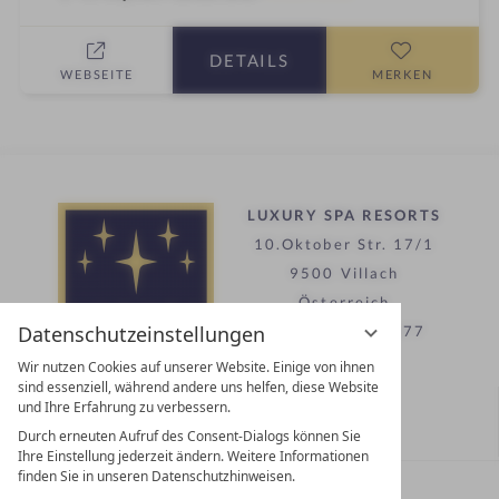
t
l
e
l
DETAILS
r
n
WEBSEITE
MERKEN
n
e
e
s
s
h
o
LUXURY SPA RESORTS
t
10.Oktober Str. 17/1
e
l
9500 Villach
i
Österreich
n
Datenschutzeinstellungen
T +43 4242 22077
Wir nutzen Cookies auf unserer Website. Einige von ihnen
sind essenziell, während andere uns helfen, diese Website
Kontakt
und Ihre Erfahrung zu verbessern.
Durch erneuten Aufruf des Consent-Dialogs können Sie
WIR SIND FÜR SIE DA
Ihre Einstellung jederzeit ändern. Weitere Informationen
finden Sie in unseren Datenschutzhinweisen.
Partnerhotel werden