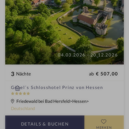
04.03.2026 - 20.12.2026
3
ab
€ 507,00
Nächte
i
Göbel´s Schlosshotel Prinz von Hessen
n
5
S
Friedewald bei Bad Hersfeld
Hessen
t
Deutschland
e
r
DETAILS
& BUCHEN
n
MERKEN