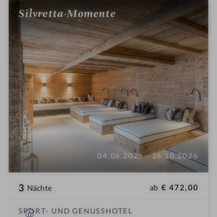
Silvretta-Momente
04.06.2026 - 26.10.2026
3
ab
€ 472,00
Nächte
W
SPORT- UND GENUSSHOTEL