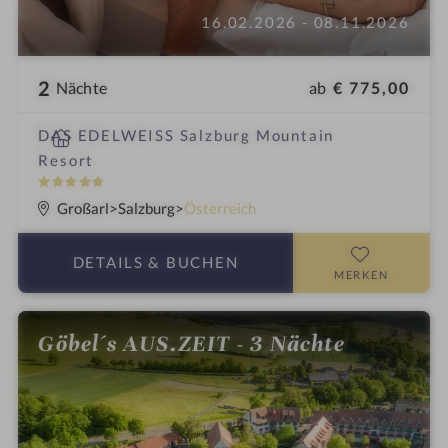
16.02.2026 - 08.11.2026
2
ab
€ 775,00
Nächte
i
DAS EDELWEISS Salzburg Mountain
n
Resort
5
S
Großarl
Salzburg
Österreich
t
e
DETAILS
& BUCHEN
r
MERKEN
n
e
Göbel´s AUS.ZEIT - 3 Nächte