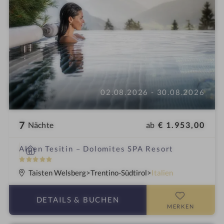
i
n
02.08.2026 - 30.08.2026
7
ab
€ 1.953,00
Nächte
i
Alpen Tesitin – Dolomites SPA Resort
n
5
S
Taisten Welsberg
Trentino-Südtirol
Italien
t
e
DETAILS
& BUCHEN
r
MERKEN
n