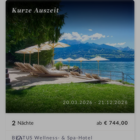
e
Kurze Auszeit
20.03.2026 - 21.12.2026
2
ab
€ 744,00
Nächte
i
BEATUS Wellness- & Spa-Hotel