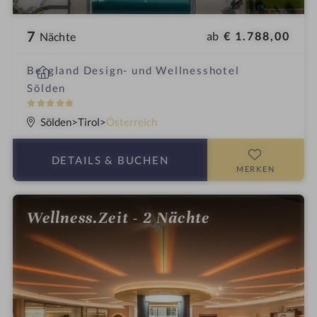
7
ab
€ 1.788,00
Nächte
i
Bergland Design- und Wellnesshotel
n
Sölden
5
S
Sölden
Tirol
Österreich
t
e
DETAILS
& BUCHEN
r
MERKEN
n
e
Wellness.Zeit - 2 Nächte