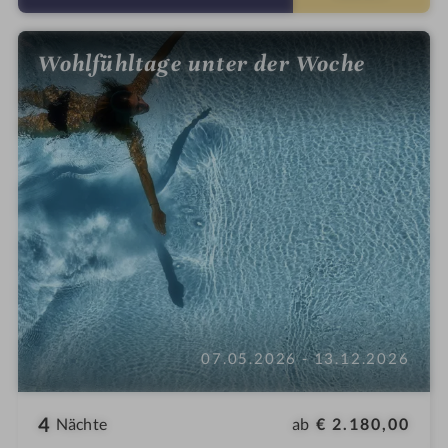
e
Wohlfühltage unter der Woche
07.05.2026 - 13.12.2026
4
ab
€ 2.180,00
Nächte