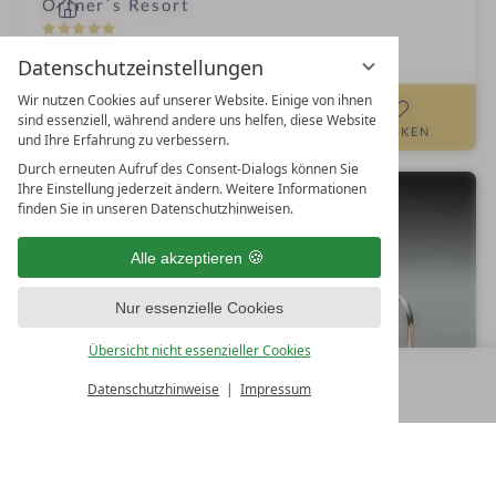
i
Ortner´s Resort
n
5
S
Bad Füssing
Bayern
Deutschland
Datenschutzeinstellungen
t
Wir nutzen Cookies auf unserer Website. Einige von ihnen
e
DETAILS
& BUCHEN
sind essenziell, während andere uns helfen, diese Website
r
MERKEN
und Ihre Erfahrung zu verbessern.
n
Durch erneuten Aufruf des Consent-Dialogs können Sie
e
Ihre Einstellung jederzeit ändern. Weitere Informationen
Pure Entspannung
finden Sie in unseren Datenschutzhinweisen.
Alle akzeptieren
Nur essenzielle Cookies
Übersicht nicht essenzieller Cookies
Datenschutzhinweise
Impressum
MENÜ
ALLE RESORTS
ZURÜCK