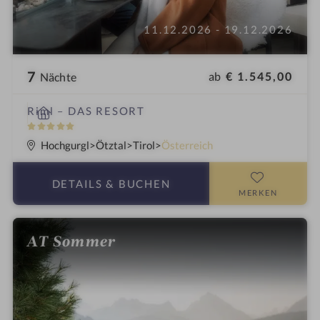
11.12.2026 - 19.12.2026
7
ab
€ 1.545,00
Nächte
W
Riml – DAS RESORT
e
5
l
S
Hochgurgl
Ötztal
Tirol
Österreich
l
t
n
e
DETAILS
& BUCHEN
e
r
MERKEN
s
n
s
e
AT Sommer
h
o
t
e
l