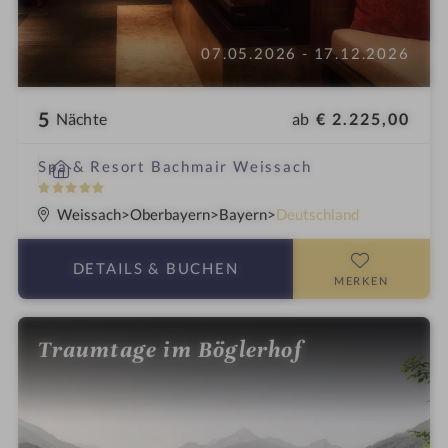
07.05.2026 - 17.12.2026
5
ab
€ 2.225,00
Nächte
i
Spa & Resort Bachmair Weissach
n
5
S
Weissach
Oberbayern
Bayern
Deutschland
t
e
DETAILS
& BUCHEN
r
MERKEN
n
e
Traumtage im Böglerhof