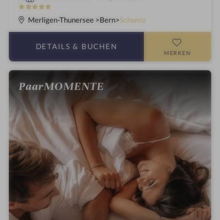
n
5
S
Merligen-Thunersee
Bern
Schweiz
t
e
DETAILS
& BUCHEN
r
MERKEN
n
e
PaarMOMENTE