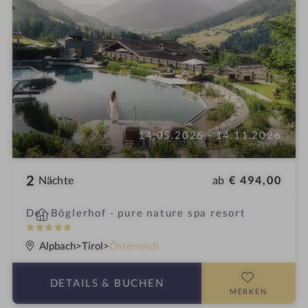
14.05.2026 - 14.11.2026
2
ab
€ 494,00
Nächte
i
Der Böglerhof - pure nature spa resort
n
5
S
Alpbach
Tirol
Österreich
t
e
DETAILS
& BUCHEN
r
MERKEN
n