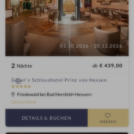
01.10.2026 - 20.12.2026
2
ab
€ 439,00
Nächte
i
Göbel´s Schlosshotel Prinz von Hessen
n
5
S
Friedewald bei Bad Hersfeld
Hessen
t
Deutschland
e
r
DETAILS
& BUCHEN
n
MERKEN
e