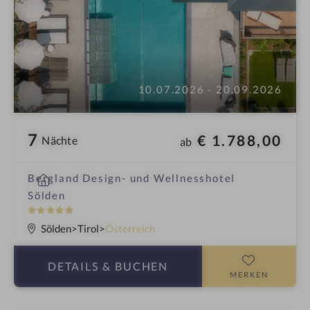
10.07.2026 - 20.09.2026
7
€ 1.788,00
Nächte
ab
i
Bergland Design- und Wellnesshotel
n
Sölden
5
S
Sölden
Tirol
Österreich
t
e
DETAILS
& BUCHEN
r
MERKEN
n
e