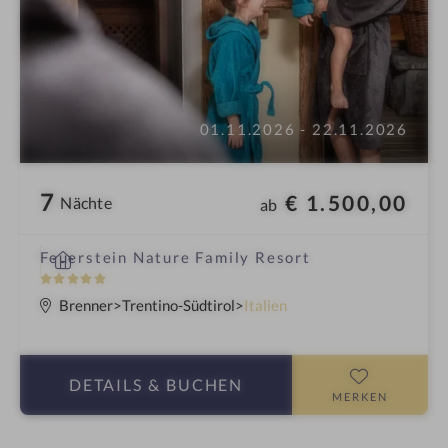
01.11.2026 - 22.11.2026
7
€ 1.500,00
Nächte
ab
i
Feuerstein Nature Family Resort
n
5
S
Brenner
Trentino-Südtirol
Italien
t
e
r
DETAILS
& BUCHEN
n
MERKEN
e