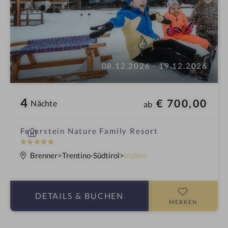
08.12.2026 - 19.12.2026
4
€ 700,00
Nächte
ab
i
Feuerstein Nature Family Resort
n
5
S
Brenner
Trentino-Südtirol
Italien
t
e
r
DETAILS
& BUCHEN
n
MERKEN
e