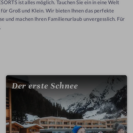
t
RTS ist alles möglich. Tauchen Sie ein in eine Welt
i
o
o
 für Groß und Klein. Wir bieten Ihnen das perfekte
s
n
i
(
se und machen Ihren Familienurlaub unvergesslich. Für
)
t
}
.
i
o
n
(
)
}
Der erste Schnee