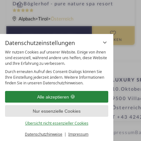
i
Der Böglerhof - pure nature spa resort
n
5
S
Alpbach
Tirol
Österreich
t
e
DETAILS
& BUCHEN
r
MERKEN
Datenschutzeinstellungen
n
Wir nutzen Cookies auf unserer Website. Einige von ihnen
e
sind essenziell, während andere uns helfen, diese Website
und Ihre Erfahrung zu verbessern.
Durch erneuten Aufruf des Consent-Dialogs können Sie
Ihre Einstellung jederzeit ändern. Weitere Informationen
LUXURY S
finden Sie in unseren Datenschutzhinweisen.
10.Oktober
Alle akzeptieren
9500 Villa
Österreic
Nur essenzielle Cookies
T +43 424
Übersicht nicht essenzieller Cookies
Datenschutz­einstellungen
Datenschutz
Impressum
Ba
Datenschutzhinweise
Impressum