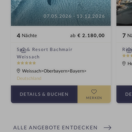
07.05.2026 - 13.12.2026
4
7
ab
€ 2.180,00
Nächte
N
i
W
Spa & Resort Bachmair
Rim
n
e
5
Weissach
l
S
H
5
l
t
S
Weissach
Oberbayern
Bayern
n
e
t
Deutschland
e
r
e
s
n
r
DETAILS
& BUCHEN
DE
s
e
n
MERKEN
h
e
o
t
e
ALLE ANGEBOTE ENTDECKEN
l