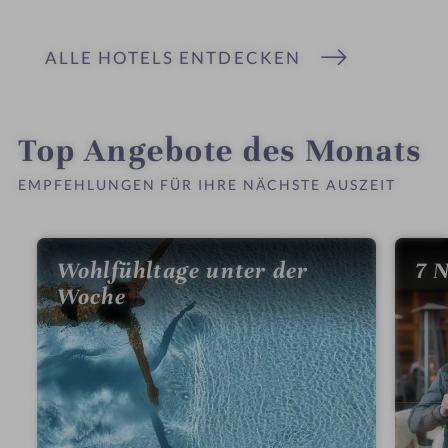
t
t
e
e
ALLE HOTELS ENTDECKEN
l
l
i
i
n
n
Top Angebote des Monats
EMPFEHLUNGEN FÜR IHRE NÄCHSTE AUSZEIT
Wohlfühltage unter der
7 
Woche