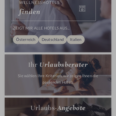
i
WELLNESSHOTELS
n
finden
d
e
n
ZEIGT MIR ALLE HOTELS AUS...
Österreich
Deutschland
Italien
Ihr
Urlaubsberater
Sie wählen Ihre Kriterien, wir zeigen Ihnen die
passenden Hotels
Urlaubs-
Angebote