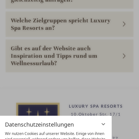
Welche Zielgruppen spricht Luxury
Spa Resorts an?
Gibt es auf der Website auch
Inspiration und Tipps rund um
Wellnessurlaub?
LUXURY SPA RESORTS
10.Oktober Str. 17/1
9500 Villach
Datenschutzeinstellungen
Österreich
Wir nutzen Cookies auf unserer Website. Einige von ihnen
T +43 4242 22077