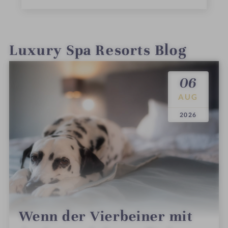
Luxury Spa Resorts Blog
06
AUG
.
.
2026
Wenn der Vierbeiner mit