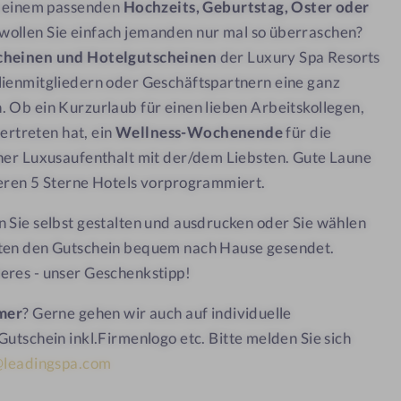
t
ch einem passenden
Hochzeits, Geburtstag, Oster oder
i
o
o
wollen Sie einfach jemanden nur mal so überraschen?
s
n
i
(
cheinen und Hotelgutscheinen
der Luxury Spa Resorts
)
t
}
lienmitgliedern oder Geschäftspartnern eine ganz
i
o
 Ob ein Kurzurlaub für einen lieben Arbeitskollegen,
n
vertreten hat, ein
Wellness-Wochenende
für die
(
)
her Luxusaufenthalt mit der/dem Liebsten. Gute Laune
}
eren 5 Sterne Hotels vorprogrammiert.
 Sie selbst gestalten und ausdrucken oder Sie wählen
ten den Gutschein bequem nach Hause gesendet.
eres - unser Geschenkstipp!
mer
? Gerne gehen wir auch auf individuelle
Gutschein inkl.
Firmenlogo etc. Bitte melden Sie sich
@leadingspa.com