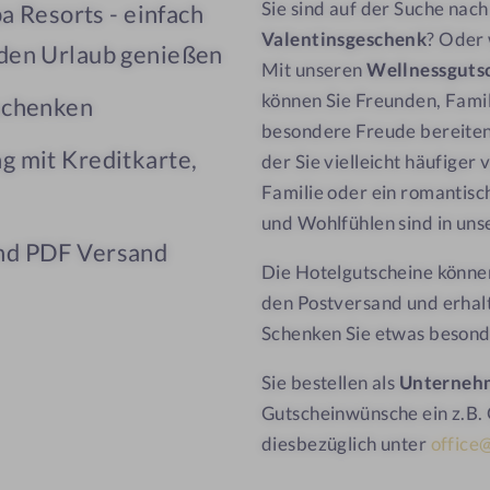
Sie sind auf der Suche na
pa Resorts - einfach
Valentinsgeschenk
? Oder 
 den Urlaub genießen
Mit unseren
Wellnessguts
können Sie Freunden, Fami
rschenken
besondere Freude bereiten.
g mit Kreditkarte,
der Sie vielleicht häufiger 
Familie oder ein romantisc
und Wohlfühlen sind in uns
und PDF Versand
Die Hotelgutscheine können
den Postversand und erhal
Schenken Sie etwas besond
Sie bestellen als
Unterneh
Gutscheinwünsche ein z.B. 
diesbezüglich unter
office