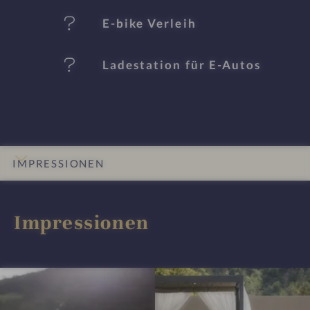
E-bike Verleih
Ladestation für E-Autos
IMPRESSIONEN
INFOS
DETAILS
BEWERTUNGEN
LAGE & ANREISE
Impressionen
I
I
m
m
p
p