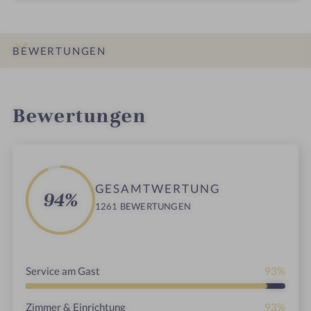
BEWERTUNGEN
INFOS
IMPRESSIONEN
DETAILS
LAGE & ANREISE
Bewertungen
,
GESAMTWERTUNG
94%
1261 BEWERTUNGEN
Service am Gast
93%
Zimmer & Einrichtung
93%