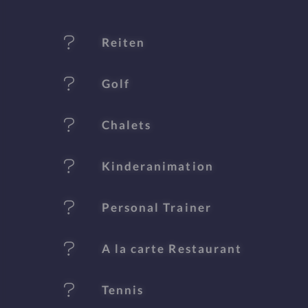
M
er
Reiten
k
Golf
m
al
Chalets
e
Kinderanimation
Personal Trainer
A la carte Restaurant
Tennis