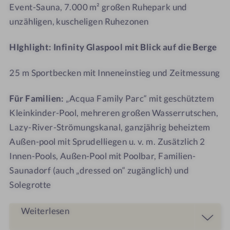
Event-Sauna, 7.000 m² großen Ruhepark und
s
a
s
s
unzähligen, kuscheligen Ruhezonen
e
s
i
e
HIghlight: Infinity Glaspool mit Blick auf die Berge
e
i
r
e
25 m Sportbecken mit Inneneinstieg und Zeitmessung
r
Für Familien:
„Acqua Family Parc“ mit geschütztem
Kleinkinder-Pool, mehreren großen Wasserrutschen,
Lazy-River-Strömungskanal, ganzjährig beheiztem
Außen-pool mit Sprudelliegen u. v. m. Zusätzlich 2
Innen-Pools, Außen-Pool mit Poolbar, Familien-
Saunadorf (auch „dressed on“ zugänglich) und
Solegrotte
Weiterlesen