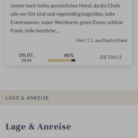
immer noch tolles persönliches Hotel, da die Chefs
alle vor Ort sind und regelmäßig begrüßen, tolle
Eventsaunen, super Weinkarte, gutes Essen, schöne
Pools, tolle herzliche...
Herr T. L. aus Deutschland
26.07.
86%
DETAILS
2026
LAGE & ANREISE
INFOS
IMPRESSIONEN
DETAILS
BEWERTUNGEN
Lage & Anreise