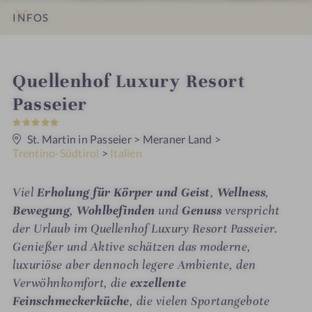
INFOS
IMPRESSIONEN
DETAILS
BEWERTUNGEN
LAGE & ANREISE
i
Quellenhof Luxury Resort
n
Passeier
5
S
t
St. Martin in Passeier
>
Meraner Land
>
e
Trentino-Südtirol
>
Italien
r
n
e
Viel
Erholung für Körper und Geist
,
Wellness
,
Bewegung
,
Wohlbefinden
und
Genuss
verspricht
der Urlaub im Quellenhof Luxury Resort Passeier.
Genießer und Aktive schätzen das moderne,
luxuriöse aber dennoch legere Ambiente, den
Verwöhnkomfort, die
exzellente
Feinschmeckerküche
, die vielen Sportangebote