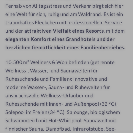
n
e
y
y
Fernab von Alltagsstress und Verkehr birgt sich hier
h
n
R
R
eine Welt für sich, ruhig und am Waldrand. Es ist ein
o
h
e
e
traumhaftes Fleckchen mit professionellem Service
f
o
s
s
und der
attraktiven Vielfalt eines Resorts
, mit dem
L
f
o
o
eleganten Komfort eines Grandhotels und der
u
L
r
r
herzlichen Gemütlichkeit eines Familienbetriebes.
x
u
t
t
u
x
P
P
10.500 m² Wellness & Wohlbefinden (getrennte
r
u
a
a
Wellness-, Wasser,- und Saunawelten für
y
r
s
s
R
y
s
s
Ruhesuchende und Familien): innovative und
e
R
e
e
moderne Wasser-, Sauna- und Ruhewelten für
s
e
i
i
anspruchsvolle Wellness-Urlauber und
o
s
e
e
Ruhesuchende mit Innen- und Außenpool (32 °C),
r
o
r
r
Solepool im Freien (34 °C), Salounge, biologischem
t
r
Schwimmteich mit Hot-Whirlpool, Saunawelt mit
P
t
finnischer Sauna, Dampfbad, Infrarotstube, See-
a
P