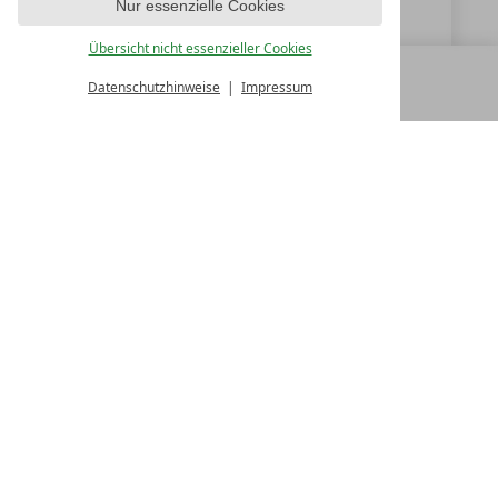
Nur essenzielle Cookies
Übersicht nicht essenzieller Cookies
Datenschutzhinweise
Impressum
MENÜ
ALLE RESORTS
ZURÜCK
LUXURY SPA RESORTS
10.Oktober Str. 17/1
9500 Villach
Österreich
T +43 4242 22077
Kontakt
WIR SIND FÜR SIE DA
Partnerhotel werden
LASSEN SIE IHR HOTEL AUSZEICHNEN