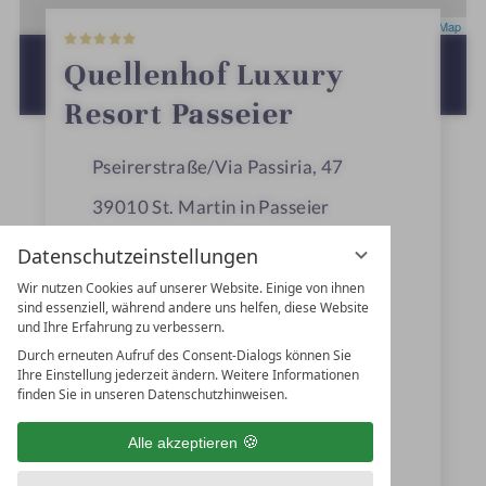
5
Leaflet
|
OpenStreetMap
S
t
ZUR ROUTENPLANUNG MIT GOOGLE
Quellenhof Luxury
e
MAPS
r
Resort Passeier
n
e
Pseirerstraße/Via Passiria, 47
39010
St. Martin in Passeier
Meraner Land, Trentino-Südtirol
Datenschutzeinstellungen
Italien
Wir nutzen Cookies auf unserer Website. Einige von ihnen
sind essenziell, während andere uns helfen, diese Website
und Ihre Erfahrung zu verbessern.
Durch erneuten Aufruf des Consent-Dialogs können Sie
+39 0473 532415
Ihre Einstellung jederzeit ändern. Weitere Informationen
finden Sie in unseren Datenschutzhinweisen.
+39 0473 645 499
info@quellenhof.it
Alle akzeptieren
www.quellenhof.it