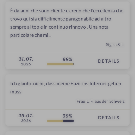
È da anni che sono cliente e credo che l'eccellenza che
trovo qui sia difficilmente paragonabile ad altro
sempre al top e in continuo rinnovo . Una nota
particolare che mi...
Sig.ra S. L.
31.07.
98%
DETAILS
2026
Ich glaube nicht, dass meine Fazit ins Internet gehen
muss
Frau L. F. aus der Schweiz
26.07.
59%
DETAILS
2026