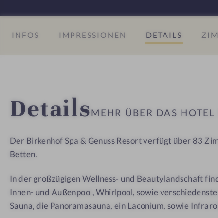
#
u
u
8
s
s
INFOS
IMPRESSIONEN
DETAILS
ZIM
-
s
s
S
R
R
p
e
e
a
s
s
&
o
o
Details
G
r
r
MEHR ÜBER DAS HOTE
e
t
t
n
D
D
Der Birkenhof Spa & Genuss Resort verfügt über 83 Zi
u
e
e
Betten.
s
r
r
s
B
B
In der großzügigen Wellness- und Beautylandschaft fin
R
i
i
Innen- und Außenpool, Whirlpool, sowie verschiedenste 
e
r
r
Sauna, die Panoramasauna, ein Laconium, sowie Infrar
s
k
k