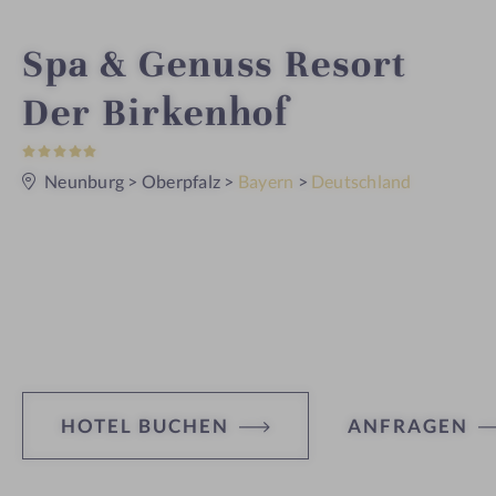
i
Spa & Genuss Resort
n
Der Birkenhof
5
S
t
Neunburg
>
Oberpfalz
>
Bayern
>
Deutschland
e
r
n
e
HOTEL BUCHEN
ANFRAGEN