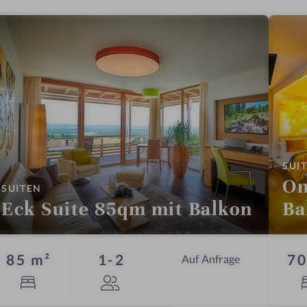
SUI
On
:
SUITEN
Eck Suite 85qm mit Balkon
Ba
Personen
85 m²
1-2
70
Auf Anfrage