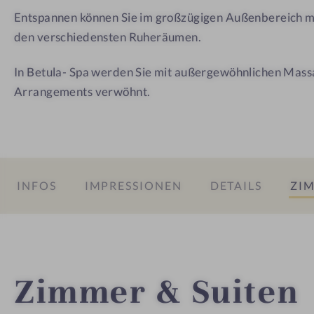
o
e
e
Entspannen können Sie im großzügigen Außenbereich mi
r
n
n
den verschiedensten Ruheräumen.
t
h
h
D
o
o
In Betula- Spa werden Sie mit außergewöhnlichen Mass
e
f
f
Arrangements verwöhnt.
r
B
i
r
k
INFOS
IMPRESSIONEN
DETAILS
ZIM
e
n
h
o
f
Zimmer & Suiten