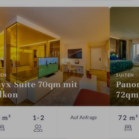
:
:
TEN
SUITEN
yx Suite 70qm mit
Pano
lkon
72qm
Personen
 m²
1-2
72 m²
Auf Anfrage