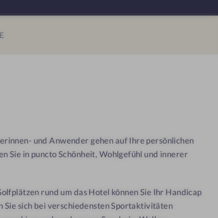
u
s
E
s
R
e
s
o
r
t
D
rinnen- und Anwender gehen auf Ihre persönlichen
e
 Sie in puncto Schönheit, Wohlgefühl und innerer
r
B
i
olfplätzen rund um das Hotel können Sie Ihr Handicap
r
 Sie sich bei verschiedensten Sportaktivitäten
k