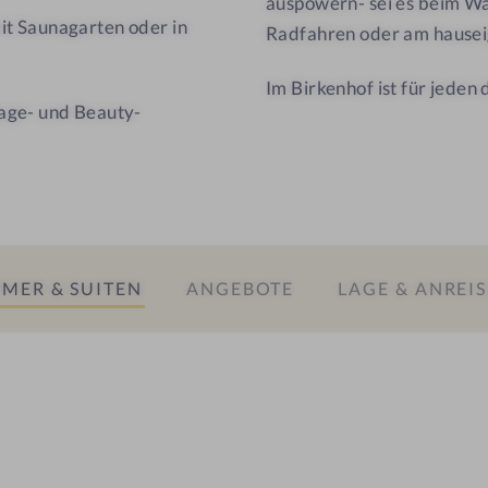
auspowern- sei es beim W
o
e
t Saunagarten oder in
Radfahren oder am hausei
r
n
t
h
Im Birkenhof ist für jeden
D
o
age- und Beauty-
e
f
r
B
i
r
k
MER & SUITEN
ANGEBOTE
LAGE & ANREIS
e
n
h
o
f