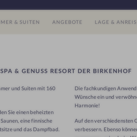
#
u
9
s
MER & SUITEN
ANGEBOTE
LAGE & ANREIS
-
s
S
R
p
e
a
s
&
o
G
r
L
SPA & GENUSS RESORT DER BIRKENHOF
e
t
n
D
mmer und Suiten mit 160
Die fachkundigen Anwende
u
e
Wünsche ein und verwöhnen
s
r
s
B
Harmonie!
den Sie einen beheizten
R
i
Saunen, eine finnische
Auf den verschiedensten G
e
r
otsitze und das Dampfbad.
verbessern. Ebenso können
s
k