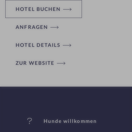
HOTEL BUCHEN
ANFRAGEN
HOTEL DETAILS
H
ZUR WEBSITE
ot
el
-
M
er
Hunde willkommen
k