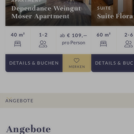
APARTMENT
Dependance Weingut
:
SUITE
Moser Apartment
Suite Flora
Personen
40 m²
1-2
60 m²
2-6
ab
€ 109,—
pro Person
DETAILS
& BUCHEN
DETAILS
& BU
MERKEN
ANGEBOTE
INFOS
IMPRESSIONEN
DETAILS
ZIMMER & SUITEN
LAGE & ANREISE
Angebote