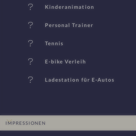
Kinderanimation
m
al
Personal Trainer
e
Tennis
E-bike Verleih
Ladestation für E-Autos
IMPRESSIONEN