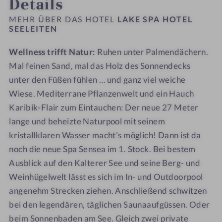
Details
-
0
o
o
L
-
t
t
MEHR ÜBER DAS HOTEL
LAKE SPA HOTEL
a
L
SEELEITEN
e
e
k
a
l
l
Wellness trifft Natur:
Ruhen unter Palmendächern.
e
k
S
S
S
Mal feinen Sand, mal das Holz des Sonnendecks
e
E
E
p
S
E
E
unter den Füßen fühlen … und ganz viel weiche
a
p
L
L
Wiese. Mediterrane Pflanzenwelt und ein Hauch
H
a
E
E
Karibik-Flair zum Eintauchen: Der neue 27 Meter
o
H
I
I
lange und beheizte Naturpool mit seinem
t
o
T
T
kristallklaren Wasser macht’s möglich! Dann ist da
e
t
E
E
noch die neue Spa Sensea im 1. Stock. Bei bestem
l
e
N
N
Ausblick auf den Kalterer See und seine Berg- und
S
l
Weinhügelwelt lässt es sich im In- und Outdoorpool
E
S
E
E
angenehm Strecken ziehen. Anschließend schwitzen
L
E
bei den legendären, täglichen Saunaaufgüssen. Oder
E
L
beim Sonnenbaden am See. Gleich zwei private