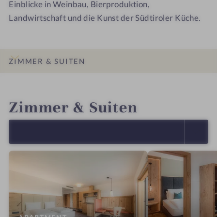
Einblicke in Weinbau, Bierproduktion,
Landwirtschaft und die Kunst der Südtiroler Küche.
ZIMMER & SUITEN
INFOS
IMPRESSIONEN
DETAILS
ANGEBOTE
LAGE & ANREISE
Zimmer & Suiten
ALLE ANZEIGEN (11)
: