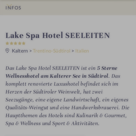
INFOS
IMPRESSIONEN
DETAILS
ZIMMER & SUITEN
ANGEBOTE
LAGE & ANREISE
i
Lake Spa Hotel SEELEITEN
5
n
S
t
Kaltern
>
Trentino-Südtirol
>
Italien
e
r
n
Das Lake Spa Hotel SEELEITEN ist ein
5 Sterne
e
Wellnesshotel am Kalterer See in Südtirol
. Das
komplett renovierte Luxushotel befindet sich im
Herzen der Südtiroler Weinwelt, hat zwei
Seezugänge, eine eigene Landwirtschaft, ein eigenes
Qualitäts-Weingut und eine Handwerksbrauerei. Die
Hauptthemen des Hotels sind Kulinarik & Gourmet,
Spa & Wellness und Sport & Aktivitäten.