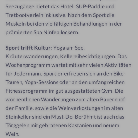
I
E
Seezugänge bietet das Hotel. SUP-Paddle und
T
I
Tretbootverleih inklusive. Nach dem Sport die
E
T
Muskeln bei den vielfältigen Behandlungen in der
N
E
prämierten Spa Ninfea lockern.
N
Sport trifft Kultur:
Yoga am See,
Kräuterwanderungen, Kellereibesichtigungen. Das
Wochenprogramm wartet mit sehr vielen Aktivitäten
für Jedermann. Sportler erfreuen sich an den Bike-
Touren, Yoga-Sessions oder an den umfangreichen
Fitnessprogramm im gut ausgestatteten Gym. Die
wöchentlichen Wanderungen zum alten Bauernhof
der Familie, sowie die Weinverkostungen im alten
Steinkeller sind ein Must-Do. Berühmt ist auch das
Törggelen mit gebratenen Kastanien und neuem
Wein.