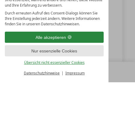
und Ihre Erfahrung zu verbessern.
Durch erneuten Aufruf des Consent-Dialogs können Sie
+39 0471960200
Ihre Einstellung jederzeit ändern. Weitere Informationen
finden Sie in unseren Datenschutzhinweisen.
+39 0471960064
info@seeleiten.it
Alle akzeptieren
www.seeleiten.it
Nur essenzielle Cookies
Übersicht nicht essenzieller Cookies
Datenschutzhinweise
Impressum
MENÜ
ALLE RESORTS
ZURÜCK
LUXURY SPA RESORTS
10.Oktober Str. 17/1
9500 Villach
Österreich
T +43 4242 22077