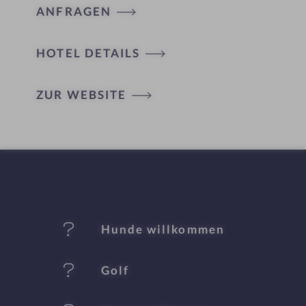
ANFRAGEN
HOTEL DETAILS
H
ZUR WEBSITE
ot
el
-
M
er
Hunde willkommen
k
Golf
m