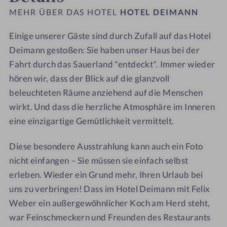
i
i
i
s
MEHR ÜBER DAS HOTEL
HOTEL DEIMANN
m
m
n
e
a
a
e
n
Einige unserer Gäste sind durch Zufall auf das Hotel
n
n
A
b
Deimann gestoßen: Sie haben unser Haus bei der
n
n
u
e
Fahrt durch das Sauerland "entdeckt". Immer wieder
-
-
s
c
hören wir, dass der Blick auf die glanzvoll
E
I
z
k
beleuchteten Räume anziehend auf die Menschen
s
n
e
e
wirkt. Und dass die herzliche Atmosphäre im Inneren
s
n
i
n
eine einzigartige Gemütlichkeit vermittelt.
e
e
t
n
n
Diese besondere Ausstrahlung kann auch ein Foto
p
nicht einfangen – Sie müssen sie einfach selbst
o
o
erleben. Wieder ein Grund mehr, Ihren Urlaub bei
l
uns zu verbringen! Dass im Hotel Deimann mit Felix
Weber ein außergewöhnlicher Koch am Herd steht,
war Feinschmeckern und Freunden des Restaurants