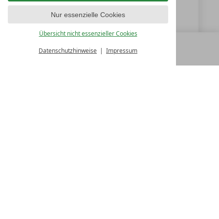
info@deimann.de
Nur essenzielle Cookies
www.deimann.de
Übersicht nicht essenzieller Cookies
Datenschutzhinweise
Impressum
MENÜ
ALLE RESORTS
ZURÜCK
LUXURY SPA RESORTS
10.Oktober Str. 17/1
9500 Villach
Österreich
T +43 4242 22077
Kontakt
WIR SIND FÜR SIE DA
Partnerhotel werden