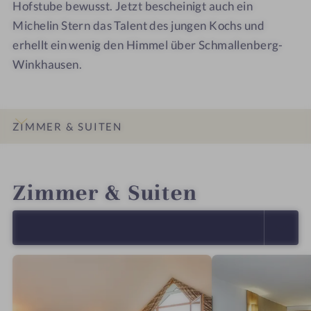
Hofstube bewusst. Jetzt bescheinigt auch ein
Michelin Stern das Talent des jungen Kochs und
erhellt ein wenig den Himmel über Schmallenberg-
Winkhausen.
ZIMMER & SUITEN
INFOS
IMPRESSIONEN
DETAILS
LAGE & ANREISE
Zimmer & Suiten
ALLE ANZEIGEN (4)