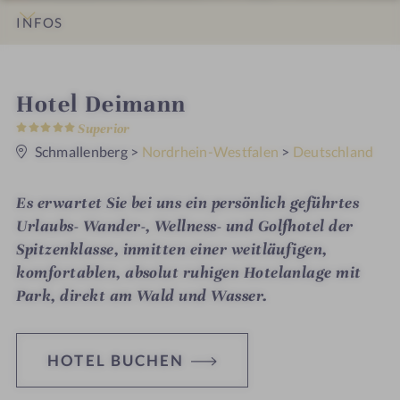
INFOS
IMPRESSIONEN
DETAILS
ZIMMER & SUITEN
LAGE & ANREISE
i
Hotel Deimann
5
n
Superior
S
t
Schmallenberg
>
Nordrhein-Westfalen
>
Deutschland
e
r
n
Es erwartet Sie bei uns ein persönlich geführtes
e
Urlaubs- Wander-, Wellness- und Golfhotel der
Spitzenklasse, inmitten einer weitläufigen,
komfortablen, absolut ruhigen Hotelanlage mit
Park, direkt am Wald und Wasser.
HOTEL BUCHEN