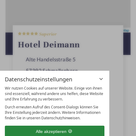
5
Leaflet
|
OpenStreetMap
Superior
S
t
ZUR ROUTENPLANUNG MIT GOOGLE
Hotel Deimann
e
MAPS
r
n
Alte Handelsstraße 5
e
57392
Schmallenberg
Datenschutzeinstellungen
Nordrhein-Westfalen
Wir nutzen Cookies auf unserer Website. Einige von ihnen
Deutschland
sind essenziell, während andere uns helfen, diese Website
und Ihre Erfahrung zu verbessern.
Durch erneuten Aufruf des Consent-Dialogs können Sie
Ihre Einstellung jederzeit ändern. Weitere Informationen
+49 2975 810
finden Sie in unseren Datenschutzhinweisen.
+49 2975 81289
Alle akzeptieren