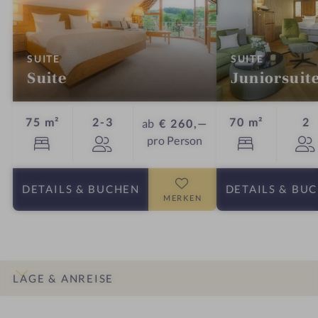
:
:
SUITE
SUITE
Suite
Juniorsuit
Personen
P
75 m²
2-3
70 m²
2
ab
€ 260,—
pro Person
DETAILS
& BUCHEN
DETAILS
& BU
MERKEN
LAGE & ANREISE
INFOS
IMPRESSIONEN
DETAILS
ZIMMER & SUITEN