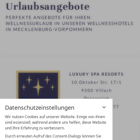
h
Urlaubsangebote
o
t
PERFEKTE ANGEBOTE FÜR IHREN
WELLNESSURLAUB IN UNSEREN WELLNESSHOTELS
e
IN MECKLENBURG-VORPOMMERN
l
i
n
LUXURY SPA RESORTS
10.Oktober Str. 17/1
9500 Villach
Österreich
Datenschutzeinstellungen
T +43 4242 22077
Wir nutzen Cookies auf unserer Website. Einige von ihnen
sind essenziell, während andere uns helfen, diese Website
Kontakt
und Ihre Erfahrung zu verbessern.
Durch erneuten Aufruf des Consent-Dialogs können Sie
WIR SIND FÜR SIE DA