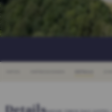
INFOS
IMPRESSIONEN
DETAILS
ZIM
Details
MEHR ÜBER DAS HOTE