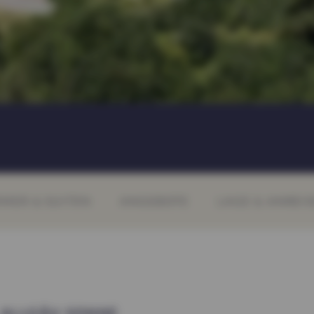
MER & SUITEN
ANGEBOTE
LAGE & ANREIS
L
ALLGÄU SONNE