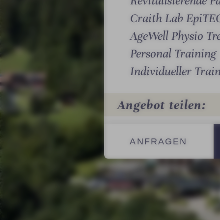
Revitalisierende
S
Craith Lab EpiTE
o
AgeWell Physio Tr
n
Personal Training
n
e
Individueller Trai
Mit
En
Angebot teilen:
ANFRAGEN