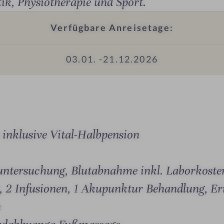
ik, Physiotherapie und Sport.
e
-
s
A
Verfügbare Anreisetage:
s
l
i
l
03.01. -
21.12.2026
o
g
n
ä
e
u
n
S
#
o
9
n
inklusive Vital-Halbpension
-
n
A
e
untersuchung, Blutabnahme inkl. Laborkoste
l
l
 2 Infusionen, 1 Akupunktur Behandlung, E
g
h
ä
u