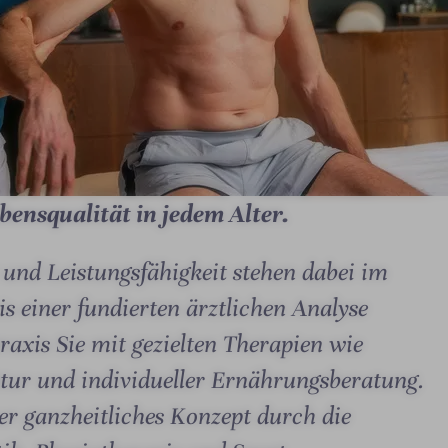
I
m
p
r
e
bensqualität in jedem Alter.
s
s
 und Leistungsfähigkeit stehen dabei im
i
o
s einer fundierten ärztlichen Analyse
n
raxis Sie mit gezielten Therapien wie
I
e
tur und individueller Ernährungsberatung.
m
n
p
#
r ganzheitliches Konzept durch die
r
6