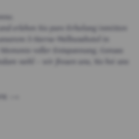
nne.
und erleben Sie pure Erholung inmitten
unserem 5-Sterne-Wellnesshotel in
e Momente voller Entspannung, Genuss
undum wohl – wir freuen uns, Sie bei uns
TE