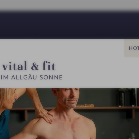
Personal Trainer
A la 
vital & fit
IM ALLGÄU SONNE
MER & SUITEN
ANGEBOTE
LAGE & ANREIS