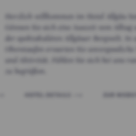
Herzlich willkommen im Hotel Allgäu So
Gönnen Sie sich eine Auszeit vom Alltag 
der spektakulären Allgäuer Bergwelt. In 
Oberstaufen erwarten Sie unvergesslich
und Aktivität. Fühlen Sie sich bei uns r
zu begrüßen.
HOTEL DETAILS
ZUR WEBSI