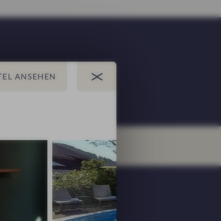
carte Restaurant
E