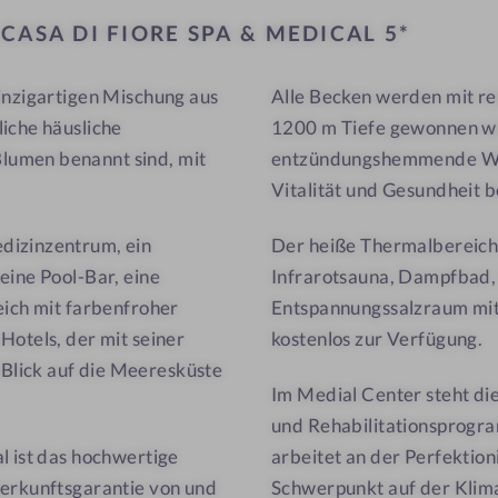
d
&
L
CASA DI FIORE SPA & MEDICAL 5*
i
M
F
e
inzigartigen Mischung aus
Alle Becken werden mit re
i
d
iche häusliche
1200 m Tiefe gewonnen wi
o
i
r
c
lumen benannt sind,
mit
entzündungshemmende Wirk
e
a
Vitalität und Gesundheit b
S
l
dizinzentrum, ein
Der heiße Thermalbereich
P
5
eine Pool-Bar, eine
Infrarotsauna, Dampfbad,
A
*
eich mit farbenfroher
Entspannungssalzraum mit 
&
M
Hotels, der mit seiner
kostenlos zur Verfügung.
e
Blick auf die Meeresküste
Im Medial Center steht di
d
und Rehabilitationsprogr
i
l ist das hochwertige
arbeitet an der Perfektio
c
Herkunftsgarantie von
und
Schwerpunkt auf der Klima
a