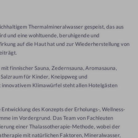
a
&
d
M
i
e
ichhaltigem Thermalmineralwasser gespeist, das aus
F
d
rd und eine wohltuende, beruhigende und
i
i
o
c
ung auf die Haut hat und zur Wiederherstellung von
r
a
eiträgt.
e
l
 mit finnischer Sauna, Zedernsauna, Aromasauna,
S
5
 Salzraum für Kinder, Kneippweg und
P
*
innovativem Klimawürfel steht allen Hotelgästen
A
&
M
e Entwicklung des Konzepts der Erholungs-, Wellness-
e
amme im Vordergrund. Das Team von Fachleuten
d
nierung einer Thalassotherapie-Methode, wobei der
i
therapie mit natürlichen Faktoren, Mineralwasser,
c