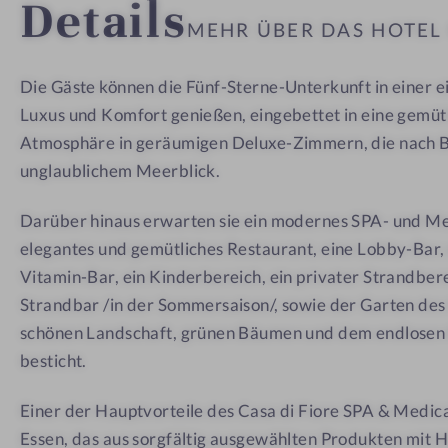
Details
d
&
&
MEHR ÜBER DAS HOTE
i
M
M
F
e
e
Die Gäste können die Fünf-Sterne-Unterkunft in einer e
i
d
d
Luxus und Komfort genießen, eingebettet in eine gemütl
o
i
i
r
c
c
Atmosphäre in geräumigen Deluxe-Zimmern, die nach B
e
a
a
unglaublichem Meerblick.
S
l
l
Darüber hinaus erwarten sie ein modernes SPA- und Me
P
5
5
elegantes und gemütliches Restaurant, eine Lobby-Bar, 
A
*
*
Vitamin-Bar, ein Kinderbereich, ein privater Strandber
&
M
Strandbar /in der Sommersaison/, sowie der Garten des 
e
schönen Landschaft, grünen Bäumen und dem endlosen 
d
besticht.
i
Einer der Hauptvorteile des Casa di Fiore SPA & Medica
c
Essen, das aus sorgfältig ausgewählten Produkten mit 
a