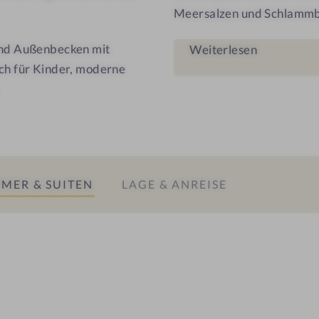
l
Meersalzen und Schlammbä
5
 und Außenbecken mit
Weiterlesen
*
ich für Kinder, moderne
MER & SUITEN
LAGE & ANREISE