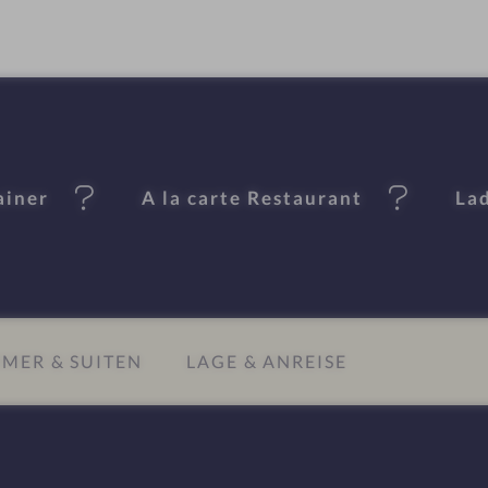
ainer
A la carte Restaurant
Lad
MER & SUITEN
LAGE & ANREISE