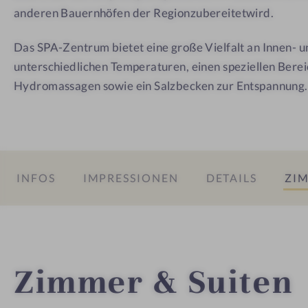
l
anderen Bauernhöfen der Region
zubereitet
wird.
5
Das SPA-Zentrum bietet eine große Vielfalt an Innen-
*
unterschiedlichen Temperaturen, einen speziellen Bere
Hydromassagen sowie ein Salzbecken zur Entspannung.
INFOS
IMPRESSIONEN
DETAILS
ZIM
Zimmer & Suiten