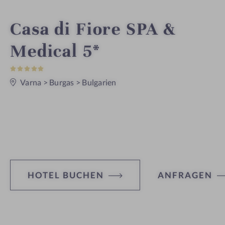
W
Casa di Fiore SPA &
e
Medical 5*
5
l
S
t
Varna
>
Burgas
>
Bulgarien
e
l
r
n
e
n
e
s
HOTEL BUCHEN
ANFRAGEN
s
h
H