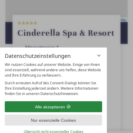
5
Leaflet
|
OpenStreetMap
S
t
ZUR ROUTENPLANUNG MIT GOOGLE
Cinderella Spa & Resort
e
MAPS
r
n
Mozartgasse 1
e
Datenschutzeinstellungen
5562
Obertauern
Wir nutzen Cookies auf unserer Website. Einige von ihnen
Salzburg
sind essenziell, während andere uns helfen, diese Website
und Ihre Erfahrung zu verbessern.
Österreich
Durch erneuten Aufruf des Consent-Dialogs können Sie
Ihre Einstellung jederzeit ändern. Weitere Informationen
finden Sie in unseren Datenschutzhinweisen.
+43 6456-20000
Alle akzeptieren
hotel@cinderella.at
Nur essenzielle Cookies
www.cinderella-obertauern.at
Übersicht nicht essenzieller Cookies