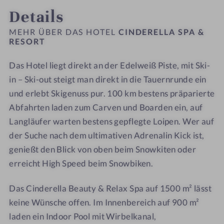
s
s
n
e
Details
h
h
e
g
o
o
n
e
MEHR ÜBER DAS HOTEL
CINDERELLA SPA &
t
t
p
RESORT
e
e
o
Das Hotel liegt direkt an der Edelweiß Piste, mit Ski-
l
l
o
-
-
l
in – Ski-out steigt man direkt in die Tauernrunde ein
R
S
und erlebt Skigenuss pur. 100 km bestens präparierte
u
a
Abfahrten laden zum Carven und Boarden ein, auf
h
u
Langläufer warten bestens gepflegte Loipen. Wer auf
e
n
der Suche nach dem ultimativen Adrenalin Kick ist,
r
a
genießt den Blick von oben beim Snowkiten oder
a
-
erreicht High Speed beim Snowbiken.
u
S
m
P
Das Cinderella Beauty & Relax Spa auf 1500 m² lässt
A
keine Wünsche offen. Im Innenbereich auf 900 m²
laden ein Indoor Pool mit Wirbelkanal,