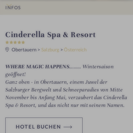
INFOS
IMPRESSIONEN
DETAILS
ZIMMER & SUITEN
LAGE & ANREISE
i
Cinderella Spa & Resort
5
n
S
t
Obertauern
>
Salzburg
>
Österreich
e
r
n
WHERE MAGIC HAPPENS
……… Wintersaison
e
geöffnet!
Ganz oben - in Obertauern, einem Juwel der
Salzburger Bergwelt und Schneeparadies von Mitte
November bis Anfang Mai, verzaubert das Cinderella
Spa & Resort, und das nicht nur mit seinem Namen.
HOTEL BUCHEN