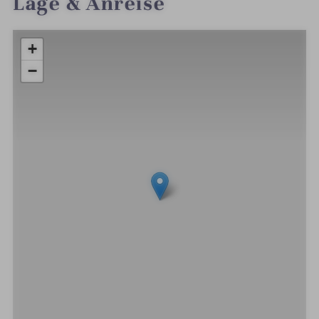
Lage & Anreise
+
−