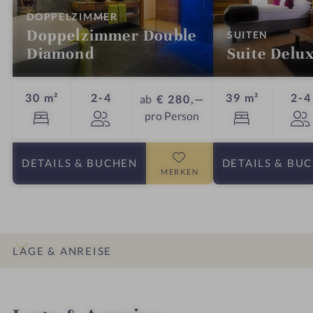
:
DOPPELZIMMER
Doppelzimmer Double
:
SUITEN
Diamond
Suite Delu
Personen
30 m²
2-4
39 m²
2-4
ab
€ 280,—
pro Person
DETAILS
& BUCHEN
DETAILS
& BU
MERKEN
LAGE & ANREISE
INFOS
IMPRESSIONEN
DETAILS
ZIMMER & SUITEN