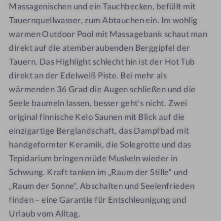
Massagenischen und ein Tauchbecken, befüllt mit
Tauernquellwasser, zum Abtauchen ein. Im wohlig
warmen Outdoor Pool mit Massagebank schaut man
direkt auf die atemberaubenden Berggipfel der
Tauern. Das Highlight schlecht hin ist der Hot Tub
direkt an der Edelweiß Piste. Bei mehr als
wärmenden 36 Grad die Augen schließen und die
Seele baumeln lassen, besser geht’s nicht. Zwei
original finnische Kelo Saunen mit Blick auf die
einzigartige Berglandschaft, das Dampfbad mit
handgeformter Keramik, die Solegrotte und das
Tepidarium bringen müde Muskeln wieder in
Schwung. Kraft tanken im „Raum der Stille“ und
„Raum der Sonne“, Abschalten und Seelenfrieden
finden – eine Garantie für Entschleunigung und
Urlaub vom Alltag.