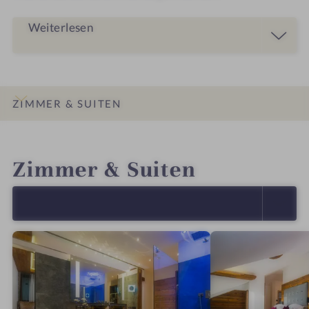
Weiterlesen
ZIMMER & SUITEN
INFOS
IMPRESSIONEN
DETAILS
LAGE & ANREISE
Zimmer & Suiten
ALLE ANZEIGEN (5)