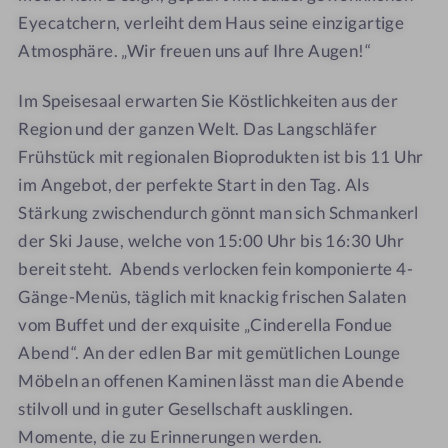
Eyecatchern, verleiht dem Haus seine einzigartige
Atmosphäre. „Wir freuen uns auf Ihre Augen!“
Im Speisesaal erwarten Sie Köstlichkeiten aus der
Region und der ganzen Welt. Das Langschläfer
Frühstück mit regionalen Bioprodukten ist bis 11 Uhr
im Angebot, der perfekte Start in den Tag. Als
Stärkung zwischendurch gönnt man sich Schmankerl
der Ski Jause, welche von 15:00 Uhr bis 16:30 Uhr
bereit steht. Abends verlocken fein komponierte 4-
Gänge-Menüs, täglich mit knackig frischen Salaten
vom Buffet und der exquisite „Cinderella Fondue
Abend“. An der edlen Bar mit gemütlichen Lounge
Möbeln an offenen Kaminen lässt man die Abende
stilvoll und in guter Gesellschaft ausklingen.
Momente, die zu Erinnerungen werden.