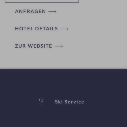
ANFRAGEN
HOTEL DETAILS
H
ZUR WEBSITE
ot
el
-
M
er
Ski Service
k
m