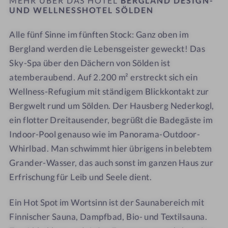
MEHR ÜBER DAS HOTEL
BERGLAND DESIGN-
S
l
e
UND WELLNESSHOTEL SÖLDEN
ö
a
n
Alle fünf Sinne im fünften Stock: Ganz oben im
l
x
d
d
e
e
Bergland werden die Lebensgeister geweckt! Das
e
n
s
Sky-Spa über den Dächern von Sölden ist
n
s
atemberaubend. Auf 2.200 m² erstreckt sich ein
-
e
Wellness-Refugium mit ständigem Blickkontakt zur
S
n
Bergwelt rund um Sölden. Der Hausberg Nederkogl,
c
ein flotter Dreitausender, begrüßt die Badegäste im
h
Indoor-Pool genauso wie im Panorama-Outdoor-
n
Whirlbad. Man schwimmt hier übrigens in belebtem
u
p
Grander-Wasser, das auch sonst im ganzen Haus zur
p
Erfrischung für Leib und Seele dient.
e
r
Ein Hot Spot im Wortsinn ist der Saunabereich mit
t
Finnischer Sauna, Dampfbad, Bio- und Textilsauna.
a