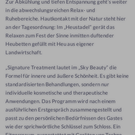
Zur Abkühlung und tiefen Entspannung geht’s weiter
g
in die abwechslungsreichen Relax- und
e
Ruhebereiche. Hautkontakt mit der Natur steht hier
an der Tagesordnung: Im „Heustadel“ gerät das
Relaxen zum Fest der Sinne inmitten duftender
Heubetten gefüllt mit Heu aus eigener
Landwirtschaft.
„Signature Treatment lautet im „Sky Beauty“ die
Formel für innere und äußere Schönheit. Es gibt keine
standardisierten Behandlungen, sondern nur
individuelle kosmetische und therapeutische
Anwendungen. Das Programm wird nach einem
ausführlichen Erstgespräch zusammengestellt und
passt zu den persönlichen Bedürfnissen des Gastes
wie der sprichwörtliche Schlüssel zum Schloss. Ein
Fitnessraum, ausgestattet mit Geräten von Techno