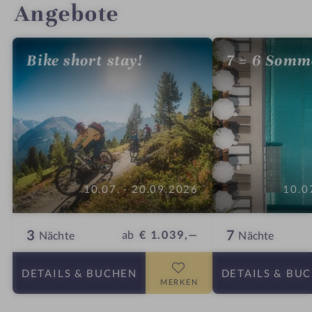
Angebote
Bike short stay!
7 = 6 Somm
10.07. - 20.09.2026
10.0
3
7
ab
€ 1.039,—
Nächte
Nächte
DETAILS
& BUCHEN
DETAILS
& BU
MERKEN