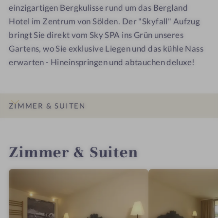
einzigartigen Bergkulisse rund um das Bergland
Hotel im Zentrum von Sölden. Der "Skyfall" Aufzug
bringt Sie direkt vom Sky SPA ins Grün unseres
Gartens, wo Sie exklusive Liegen und das kühle Nass
erwarten - Hineinspringen und abtauchen deluxe!
ZIMMER & SUITEN
INFOS
IMPRESSIONEN
DETAILS
ANGEBOTE
LAGE & ANREISE
Zimmer & Suiten