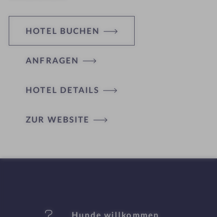
HOTEL BUCHEN
ANFRAGEN
HOTEL DETAILS
H
ZUR WEBSITE
ot
el
-
M
er
Hunde willkommen