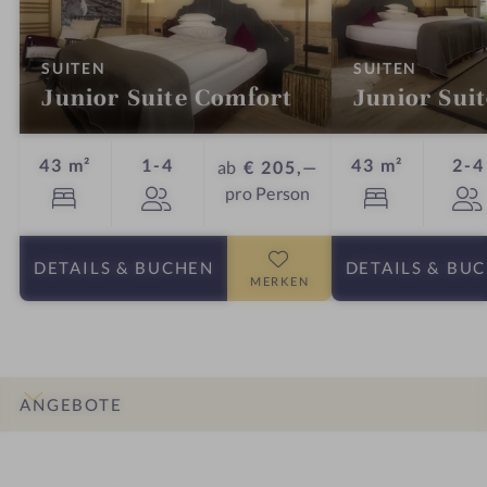
:
:
SUITEN
SUITEN
Junior Suite Comfort
Junior Sui
Personen
43 m²
1-4
43 m²
2-4
ab
€ 205,—
pro Person
DETAILS
& BUCHEN
DETAILS
& BU
MERKEN
ANGEBOTE
INFOS
IMPRESSIONEN
DETAILS
ZIMMER & SUITEN
LAGE & ANREISE