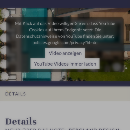
s
e
e
n
n
n
s
r
-
e
e
h
u
s
s
Mit Klick auf das Video willigen Sie ein, dass YouTube
o
n
s
s
Cookies auf Ihrem Endgerät setzt. Die
t
d
h
h
Datenschutzhinweise von YouTube finden Sie unter:
e
W
o
o
policies.google.com/privacy?hl=de
l
e
t
t
S
Video anzeigen
l
e
e
ö
l
l
l
YouTube Videos immer laden
l
n
S
S
d
e
ö
ö
e
s
l
l
n
s
d
d
DETAILS
h
e
e
o
n
n
INFOS
IMPRESSIONEN
ZIMMER & SUITEN
ANGEBOTE
LAGE & ANREISE
t
-
-
Details
e
R
A
l
e
b