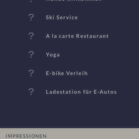
k
Ski Service
m
al
A la carte Restaurant
e
Yoga
E-bike Verleih
Ladestation für E-Autos
IMPRESSIONEN