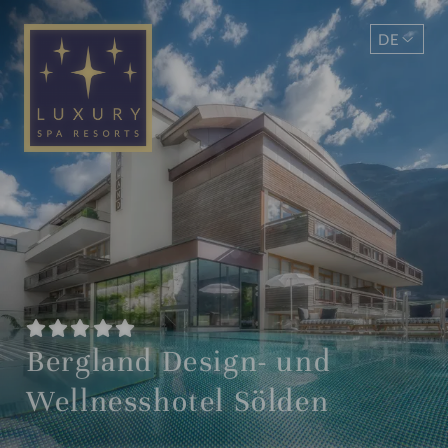
DE
EN
Bergland Design- und
Wellnesshotel Sölden