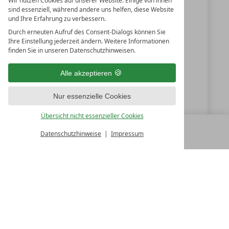
Wir nutzen Cookies auf unserer Website. Einige von ihnen
Österreich
sind essenziell, während andere uns helfen, diese Website
und Ihre Erfahrung zu verbessern.
Durch erneuten Aufruf des Consent-Dialogs können Sie
Ihre Einstellung jederzeit ändern. Weitere Informationen
+43 5254-22400
finden Sie in unseren Datenschutzhinweisen.
+43 5254-2240510
Alle akzeptieren
info@bergland-soelden.at
Nur essenzielle Cookies
www.bergland-soelden.at
Übersicht nicht essenzieller Cookies
Datenschutzhinweise
Impressum
MENÜ
ALLE RESORTS
ZURÜCK
LUXURY SPA RESORTS
10.Oktober Str. 17/1
9500 Villach
Österreich