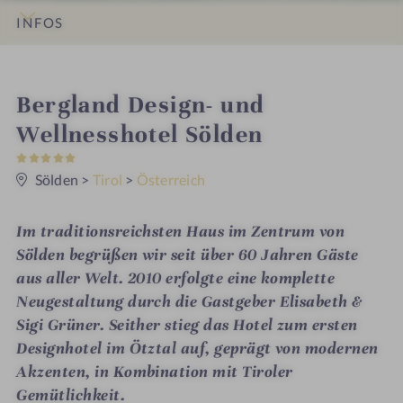
INFOS
IMPRESSIONEN
DETAILS
ZIMMER & SUITEN
ANGEBOTE
LAGE & ANREISE
i
Bergland Design- und
n
Wellnesshotel Sölden
5
S
t
Sölden
>
Tirol
>
Österreich
e
r
n
Im traditionsreichsten Haus im Zentrum von
e
Sölden begrüßen wir seit über 60 Jahren Gäste
aus aller Welt. 2010 erfolgte eine komplette
Neugestaltung durch die Gastgeber Elisabeth &
Sigi Grüner. Seither stieg das Hotel zum ersten
Designhotel im Ötztal auf, geprägt von modernen
Akzenten, in Kombination mit Tiroler
Gemütlichkeit.