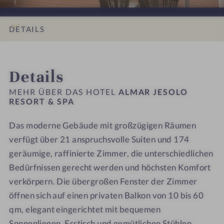
t
t
l
l
e
e
l
l
l
l
DETAILS
n
n
-
-
e
e
S
Z
INFOS
IMPRESSIONEN
ZIMMER & SUITEN
LAGE & ANREISE
s
s
p
i
Details
s
s
a
m
h
h
m
MEHR ÜBER DAS HOTEL
ALMAR JESOLO
o
o
e
RESORT & SPA
t
t
r
Das moderne Gebäude mit großzügigen Räumen
e
e
l
l
verfügt über 21 anspruchsvolle Suiten und 174
-
-
geräumige, raffinierte Zimmer, die unterschiedlichen
M
L
Bedürfnissen gerecht werden und höchsten Komfort
e
o
verkörpern. Die übergroßen Fenster der Zimmer
e
f
öffnen sich auf einen privaten Balkon von 10 bis 60
r
t
qm, elegant eingerichtet mit bequemen
z
S
Sonnenliegen, Esstisch und gemütlichen Stühlen,