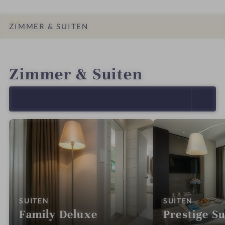
ZIMMER & SUITEN
INFOS
IMPRESSIONEN
DETAILS
LAGE & ANREISE
Zimmer & Suiten
ALLE ANZEIGEN (5)
:
:
SUITEN
SUITEN
Family Deluxe
Prestige Su