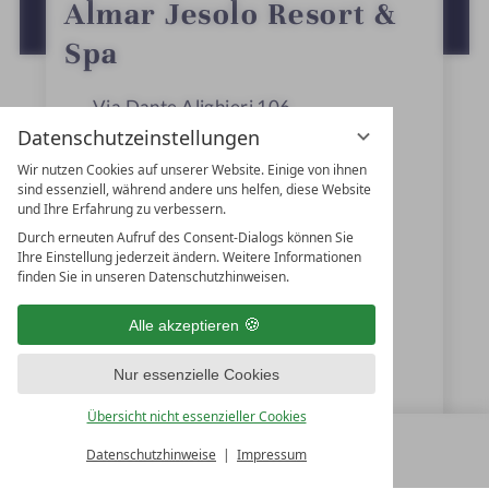
t
ZUR ROUTENPLANUNG MIT GOOGLE
Almar Jesolo Resort &
e
MAPS
r
Spa
n
e
Via Dante Alighieri 106
Datenschutzeinstellungen
30016
Lido di Jesolo
Wir nutzen Cookies auf unserer Website. Einige von ihnen
Venetien
sind essenziell, während andere uns helfen, diese Website
und Ihre Erfahrung zu verbessern.
Italien
Durch erneuten Aufruf des Consent-Dialogs können Sie
Ihre Einstellung jederzeit ändern. Weitere Informationen
finden Sie in unseren Datenschutzhinweisen.
+39 0421-388111
Alle akzeptieren
booking@almarjesolo.com
Nur essenzielle Cookies
www.almarjesolo.com
Übersicht nicht essenzieller Cookies
Datenschutzhinweise
Impressum
MENÜ
ALLE RESORTS
ZURÜCK