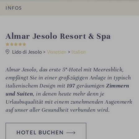
INFOS
IMPRESSIONEN
DETAILS
ZIMMER & SUITEN
LAGE & ANREISE
i
Almar Jesolo Resort & Spa
5
n
S
t
Lido di Jesolo
>
Venetien
>
Italien
e
r
n
Almar Jesolo, das erste 5*-Hotel mit Meeresblick,
e
empfängt Sie in einer großzügigen Anlage in typisch
italienischem Design mit
197
geräumigen
Zimmern
und Suiten
, in denen heute mehr denn je
Urlaubsqualität mit einem zunehmenden Augenmerk
auf unser aller Gesundheit verbunden wird.
HOTEL BUCHEN