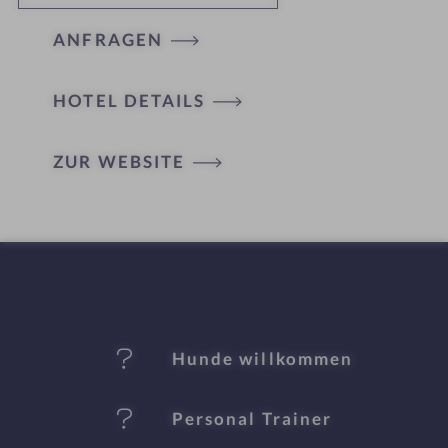
ANFRAGEN
HOTEL DETAILS
H
ZUR WEBSITE
ot
el
-
M
er
Hunde willkommen
k
Personal Trainer
m