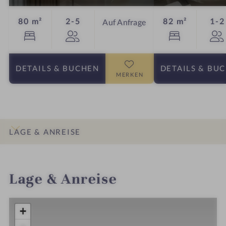
Personen
80 m²
2-5
82 m²
1-2
Auf Anfrage
DETAILS
& BUCHEN
DETAILS
& BU
MERKEN
LAGE & ANREISE
INFOS
IMPRESSIONEN
DETAILS
ZIMMER & SUITEN
Lage & Anreise
+