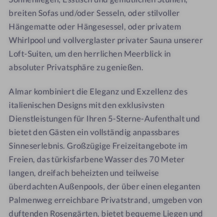
u
u
breiten Sofas und/oder Sesseln, oder stilvoller
g
i
a
t
Hängematte oder Hängesessel, oder privatem
n
e
Whirlpool und vollverglaster privater Sauna unserer
g
A
Loft-Suiten, um den herrlichen Meerblick in
r
absoluter Privatsphäre zu genießen.
i
a
Almar kombiniert die Eleganz und Exzellenz des
italienischen Designs mit den exklusivsten
Dienstleistungen für Ihren 5-Sterne-Aufenthalt und
bietet den Gästen ein vollständig anpassbares
Sinneserlebnis. Großzügige Freizeitangebote im
Freien, das türkisfarbene Wasser des 70 Meter
langen, dreifach beheizten und teilweise
überdachten Außenpools, der über einen eleganten
Palmenweg erreichbare Privatstrand, umgeben von
duftenden Rosengärten, bietet bequeme Liegen und