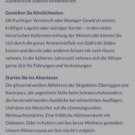
authentische Südtirol kennenlernen.
Genießen Sie Köstlichkeiten.
Ob fruchtiger Vernatsch oder blumiger Gewürztraminer,
kräftiger Lagrein oder würziger Kerner – in den vielen
historischen Kellereien entlang der Weinstraße können Sie
sich durch die ganze Aromenvielfalt von Südtirols Süden
kosten und den ein oder anderen Schatz mit nach Hause
nehmen. In der kühleren Jahreszeit nehmen sich die Winzer
gerne Zeit für Führungen und Verkostungen.
Starten Sie ins Abenteuer.
Die glitzernd weißen Abfahrten der Skigebiete Obereggen und
Karerpass, die ungestörte Stille beim Schneeschuhwandern,
die herzerwärmenden Ausblicke bei winterlichen Ausflügen.
Und dann ein Abstecher auf die stimmungsvollen
Weihnachtsmärkte. Eine fröhliche Hütteneinkehr mit
Glühwein. Oder in Kaltern am See beste Wellness genießen:
Unsere Wintersauna am See macht’s möglich.