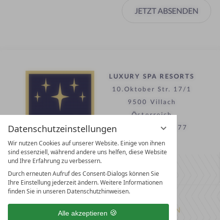
JETZT ABSENDEN
LUXURY SPA RESORTS
10.Oktober Str. 17/1
9500 Villach
Österreich
Datenschutzeinstellungen
T +43 4242 22077
Wir nutzen Cookies auf unserer Website. Einige von ihnen
sind essenziell, während andere uns helfen, diese Website
Kontakt
und Ihre Erfahrung zu verbessern.
Durch erneuten Aufruf des Consent-Dialogs können Sie
WIR SIND FÜR SIE DA
Ihre Einstellung jederzeit ändern. Weitere Informationen
finden Sie in unseren Datenschutzhinweisen.
Partnerhotel werden
LASSEN SIE IHR HOTEL AUSZEICHNEN
Alle akzeptieren