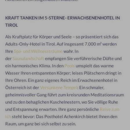
KRAFT TANKEN IM 5-STERNE- ERWACHSENENHOTEL IN
TIROL
Als Kraftplatz für Körper und Seele – so präsentiert sich das
Adults-Only-Hotel in Tirol. Auf insgesamt 7.000 m² werden
Ihre
Spa- und Wellnessträume
wahr. In
der
Saunalandschaft
empfangen Sie verführerische Düfte und
ein harmonisches Klima. In den
Pools
umspielt das warme
Wasser Ihren entspannten Körper; leises Plätschern dringt in
Ihre Ohren. Ein ganz eigenes Reich im Erwachsenenhotel in
Österreich ist der
Versunkene Tempel
: Ein schmaler,
geheimnisvoller Gang führt zum kreisrunden Meditationsraum
und zu den behaglichen Kuschelnestern, wo Sie völlige Ruhe
und Entspannung erwarten. Ihre ganz persönliche
Reise zum
Ich
steht bevor: Das Posthotel Achenkirch bietet Ihnen den
Raum, um ganz bei sich selbst zu sein.