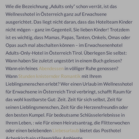
Wie die Bezeichnung „Adults only“ schon verrät, ist das
Wellnesshotel in Österreich ganz auf Erwachsene
ausgerichtet. Das liegt nicht daran, dass das Hotelteam Kinder
nicht mögen – ganz im Gegenteil, Sie lieben Kinder! Trotzdem
ist es wichtig, dass Mamas, Papas, Tanten, Onkels, Omas oder
Opas auch mal abschalten können – im Erwachsenenhotel
Adults-Only-Hotel in Österreich Tirol. Überlegen Sie selbst:
Wann haben Sie zuletzt ungestört in einem Buch gelesen?
Wann ein feines
Abendessen
in völliger Ruhe genossen?
Wann
Stunden knisternder Romantik
mit Ihrem
Lieblingsmenschen erlebt? Wer einen Urlaub im Wellnesshotel
für Erwachsene in Österreich Tirol verbringt, schafft Raum für
das wohl kostbarste Gut: Zeit. Zeit für sich selbst, Zeit für
seinen Lieblingsmenschen, Zeit für die Herzensfreundin oder
den besten Kumpel. Für bedeutsame Schlüsselerlebnisse in
Ihrem Leben, : wie Für einen Heiratsantrag, die Flitterwochen
oder einen belebenden
Liebesurlaub
bietet das Posthotel
Achenkirch ein stilgemäßes Ambiente.