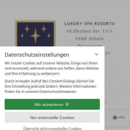
LUXURY SPA RESORTS
10.Oktober Str. 17/1
9500 Villach
Österreich
Datenschutzeinstellungen
T +43 4242 22077
Wir nutzen Cookies auf unserer Website. Einige von ihnen
sind essenziell, während andere uns helfen, diese Website
Kontakt
und Ihre Erfahrung zu verbessern.
Durch erneuten Aufruf des Consent-Dialogs können Sie
WIR SIND FÜR SIE DA
Ihre Einstellung jederzeit ändern. Weitere Informationen
finden Sie in unseren Datenschutzhinweisen.
Partnerhotel werden
LASSEN SIE IHR HOTEL AUSZEICHNEN
Alle akzeptieren
Datenschutz­einstellungen
Datenschutz
Impressum
Nur essenzielle Cookies
Barrierefreiheitserklärung
Übersicht nicht essenzieller Cookies