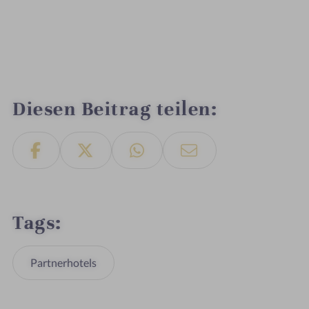
Diesen Beitrag teilen
Tags
Partnerhotels