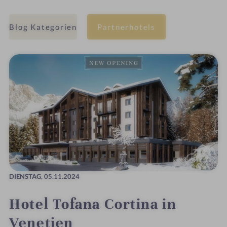
Blog Kategorien
Partnerhotels
DIENSTAG,
05.11.2024
Hotel Tofana Cortina in
Venetien