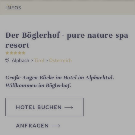
INFOS
IMPRESSIONEN
DETAILS
ZIMMER & SUITEN
ANGEBOTE
LAGE & ANREISE
i
Der Böglerhof - pure nature spa
n
resort
5
S
t
Alpbach
>
Tirol
>
Österreich
e
r
n
Große-Augen-Blicke im Hotel im Alpbachtal.
e
Willkommen im
Böglerhof.
HOTEL BUCHEN
ANFRAGEN