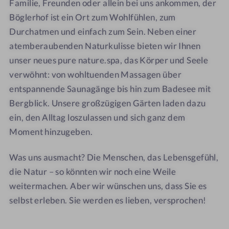
Familie, Freunden oder allein bei uns ankommen, der
e
l
e
e
Böglerhof ist ein Ort zum Wohlfühlen, zum
r
e
n
n
Durchatmen und einfach zum Sein. Neben einer
h
r
a
a
atemberaubenden Naturkulisse bieten wir Ihnen
o
h
t
t
unser neues pure nature.spa, das Körper und Seele
f
o
u
u
verwöhnt: von wohltuenden Massagen über
-
f
r
r
entspannende Saunagänge bis hin zum Badesee mit
p
-
e
e
u
p
s
s
Bergblick. Unsere großzügigen Gärten laden dazu
r
u
p
p
ein, den Alltag loszulassen und sich ganz dem
e
r
a
a
Moment hinzugeben.
n
e
r
r
a
n
e
e
Was uns ausmacht? Die Menschen, das Lebensgefühl,
t
a
s
s
die Natur – so könnten wir noch eine Weile
u
t
o
o
weitermachen. Aber wir wünschen uns, dass Sie es
r
u
r
r
selbst erleben. Sie werden es lieben, versprochen!
e
r
t
t
s
e