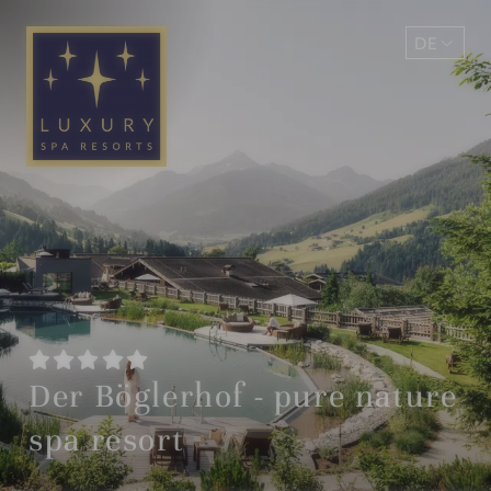
DE
EN
Der Böglerhof - pure nature
spa resort