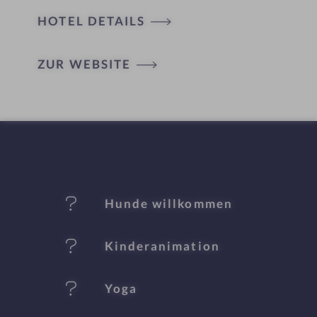
HOTEL DETAILS
H
ZUR WEBSITE
ot
el
-
M
er
Hunde willkommen
k
Kinderanimation
m
al
Yoga