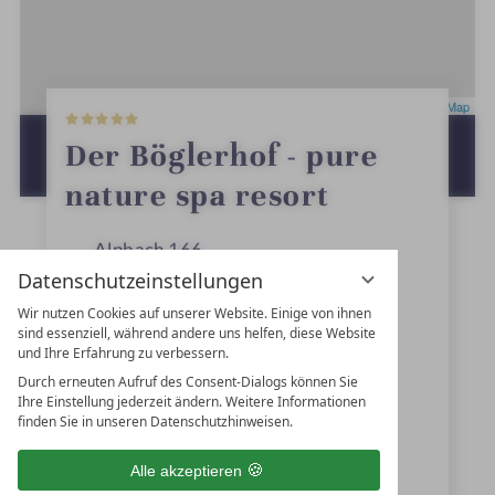
5
Leaflet
|
OpenStreetMap
S
t
ZUR ROUTENPLANUNG MIT GOOGLE
Der Böglerhof - pure
e
MAPS
r
nature spa resort
n
e
Alpbach 166
Datenschutzeinstellungen
6236
Alpbach
Wir nutzen Cookies auf unserer Website. Einige von ihnen
Tirol
sind essenziell, während andere uns helfen, diese Website
und Ihre Erfahrung zu verbessern.
Österreich
Durch erneuten Aufruf des Consent-Dialogs können Sie
Ihre Einstellung jederzeit ändern. Weitere Informationen
finden Sie in unseren Datenschutzhinweisen.
+43 5336-5227
Alle akzeptieren
reservierung@boeglerhof.at