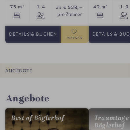
Personen
75 m²
1-4
40 m²
1-3
ab
€ 528,—
pro Zimmer
DETAILS
& BUCHEN
DETAILS
& BU
MERKEN
ANGEBOTE
INFOS
IMPRESSIONEN
DETAILS
ZIMMER & SUITEN
LAGE & ANREISE
Angebote
Best of Böglerhof
Traumtage
Böglerhof