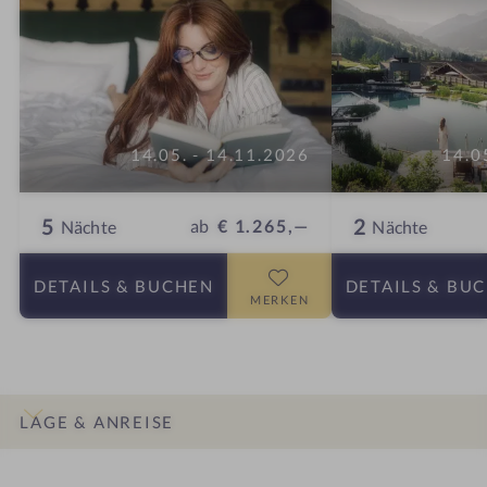
14.05. - 14.11.2026
14.0
5
2
ab
€ 1.265,—
Nächte
Nächte
DETAILS
& BUCHEN
DETAILS
& BU
MERKEN
LAGE & ANREISE
INFOS
IMPRESSIONEN
DETAILS
ZIMMER & SUITEN
ANGEBOTE