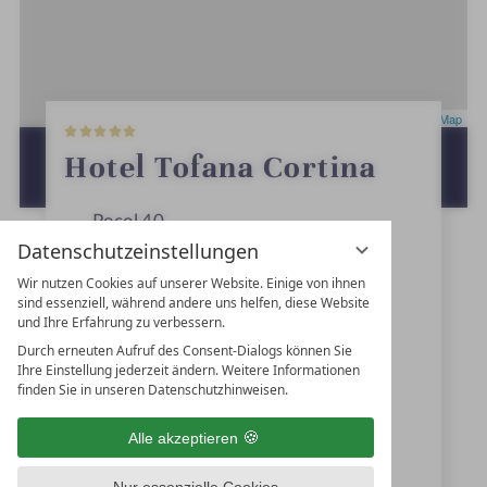
5
Leaflet
|
OpenStreetMap
S
t
ZUR ROUTENPLANUNG MIT GOOGLE
Hotel Tofana Cortina
e
MAPS
r
n
Pocol 40
e
Datenschutzeinstellungen
32043
Cortina d'Ampezzo
Wir nutzen Cookies auf unserer Website. Einige von ihnen
Venetien
sind essenziell, während andere uns helfen, diese Website
und Ihre Erfahrung zu verbessern.
Italien
Durch erneuten Aufruf des Consent-Dialogs können Sie
Ihre Einstellung jederzeit ändern. Weitere Informationen
finden Sie in unseren Datenschutzhinweisen.
+39 0436-808030
Alle akzeptieren
info@hoteltofana-cortina.it
Nur essenzielle Cookies