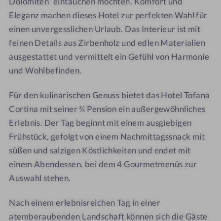
Dolomiten“ eintauchen möchten. Komfort und
n
a
Eleganz machen dieses Hotel zur perfekten Wahl für
a
n
einen unvergesslichen Urlaub. Das Interieur ist mit
C
a
feinen Details aus Zirbenholz und edlen Materialien
o
C
ausgestattet und vermittelt ein Gefühl von Harmonie
r
o
t
r
und Wohlbefinden.
i
t
n
i
Für den kulinarischen Genuss bietet das Hotel Tofana
a
n
Cortina mit seiner ¾ Pension ein außergewöhnliches
a
Erlebnis. Der Tag beginnt mit einem ausgiebigen
Frühstück, gefolgt von einem Nachmittagssnack mit
süßen und salzigen Köstlichkeiten und endet mit
einem Abendessen, bei dem 4 Gourmetmenüs zur
Auswahl stehen.
Nach einem erlebnisreichen Tag in einer
atemberaubenden Landschaft können sich die Gäste