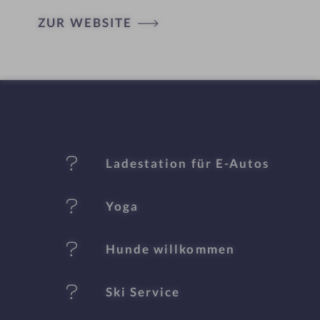
H
ZUR WEBSITE
ot
el
-
M
er
Ladestation für E-Autos
k
Yoga
m
al
Hunde willkommen
e
Ski Service