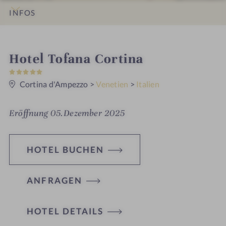
INFOS
IMPRESSIONEN
DETAILS
ZIMMER & SUITEN
LAGE & ANREISE
i
Hotel Tofana Cortina
5
n
S
t
Cortina d'Ampezzo
>
Venetien
>
Italien
e
r
n
Eröffnung 05.Dezember 2025
e
HOTEL BUCHEN
ANFRAGEN
HOTEL DETAILS