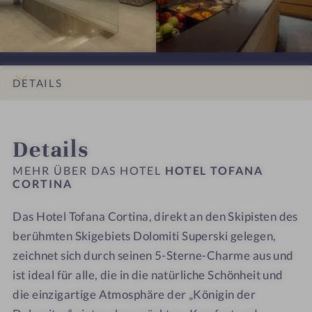
a
s
s
H
H
i
i
o
o
o
o
t
t
n
n
e
e
e
e
l
l
DETAILS
n
n
T
T
#
#
o
o
INFOS
IMPRESSIONEN
ZIMMER & SUITEN
LAGE & ANREISE
9
1
f
f
Details
-
0
a
a
H
-
n
n
MEHR ÜBER DAS HOTEL
HOTEL TOFANA
o
H
CORTINA
a
a
t
o
C
C
Das Hotel Tofana Cortina, direkt an den Skipisten des
e
t
o
o
l
berühmten Skigebiets Dolomiti Superski gelegen,
e
r
r
T
l
t
t
zeichnet sich durch seinen 5-Sterne-Charme aus und
o
T
i
i
ist ideal für alle, die in die natürliche Schönheit und
f
o
n
n
die einzigartige Atmosphäre der „Königin der
a
f
a
a