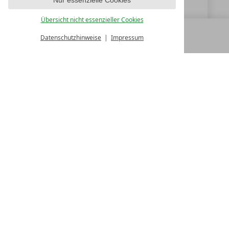
www.hoteltofana-cortina.it
Übersicht nicht essenzieller Cookies
Datenschutzhinweise
Impressum
MENÜ
ALLE RESORTS
ZURÜCK
LUXURY SPA RESORTS
10.Oktober Str. 17/1
9500 Villach
Österreich
T +43 4242 22077
Kontakt
WIR SIND FÜR SIE DA
Partnerhotel werden
LASSEN SIE IHR HOTEL AUSZEICHNEN