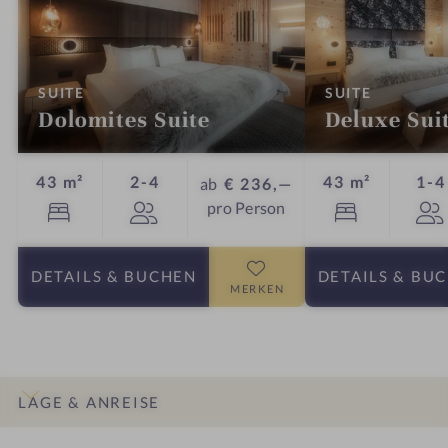
:
:
SUITE
SUITE
Dolomites Suite
Deluxe Sui
Personen
43 m²
2-4
43 m²
1-4
ab
€ 236,—
pro Person
DETAILS
& BUCHEN
DETAILS
& BU
MERKEN
LAGE & ANREISE