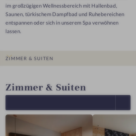
im großzügigen Wellnessbereich mit Hallenbad,
Saunen, türkischem Dampfbad und Ruhebereichen
entspannen oder sich in unserem Spa verwöhnen
lassen.
ZIMMER & SUITEN
INFOS
IMPRESSIONEN
DETAILS
LAGE & ANREISE
Zimmer & Suiten
ALLE ANZEIGEN (5)