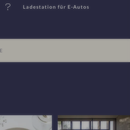
Ladestation für E-Autos
E
I
m