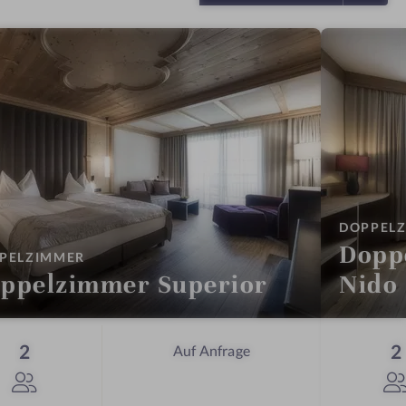
DOPPEL
Dopp
:
PELZIMMER
ppelzimmer Superior
Nido
Personen
2
2
Auf Anfrage