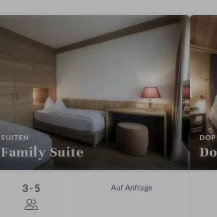
:
SUITEN
DOP
Family Suite
Do
Personen
3-5
Auf Anfrage