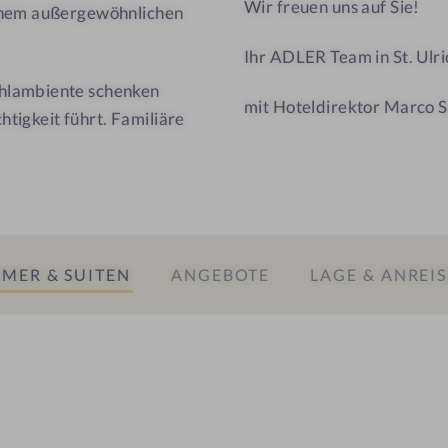
Wir freuen uns auf Sie!
i
einem außergewöhnlichen
t
Ihr ADLER Team in St. Ulri
i
ühlambiente schenken
mit Hoteldirektor Marco S
htigkeit führt. Familiäre
MER & SUITEN
ANGEBOTE
LAGE & ANREIS