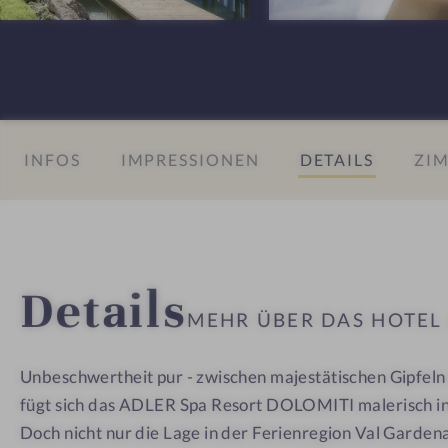
n
R
R
e
D
D
n
o
o
#
l
l
8
o
o
INFOS
IMPRESSIONEN
DETAILS
ZIM
-
m
m
A
i
i
D
t
t
L
i
i
E
Details
R
MEHR ÜBER DAS HOTE
D
o
Unbeschwertheit pur - zwischen majestätischen Gipfeln
l
fügt sich das ADLER Spa Resort DOLOMITI malerisch in
o
m
Doch nicht nur die Lage in der Ferienregion Val Gardena 