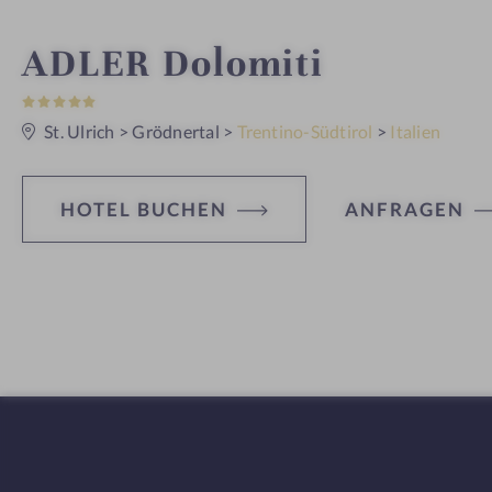
W
ADLER Dolomiti
5
e
S
t
St. Ulrich
>
Grödnertal
>
Trentino-Südtirol
>
Italien
e
l
r
n
e
l
HOTEL BUCHEN
ANFRAGEN
n
e
H
ot
s
el
s
-
h