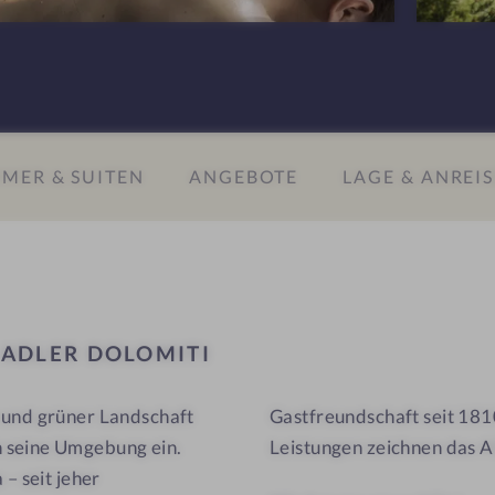
n
R
e
D
n
o
#
l
9
o
MER & SUITEN
ANGEBOTE
LAGE & ANREIS
-
m
A
i
D
t
L
i
E
R
L
ADLER DOLOMITI
D
o
 und grüner Landschaft
Gastfreundschaft seit 18
l
 seine Umgebung ein.
Leistungen zeichnen das
o
m
– seit jeher