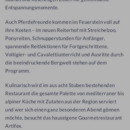
t
t
c
G
Entspannungsmomente.
e
h
h
l
n
o
e
i
Auch Pferdefreunde kommen im Feuerstein voll auf
u
n
m
ihre Kosten – im neuen Reiterhof mit Streichelzoo.
s
m
Ponyreiten, Schnupperstunden für Anfänger,
e
e
spannende Reitlektionen für Fortgeschrittene,
r
Voltigier- und Cavalettiunterricht und Ausritte durch
die beeindruckende Bergwelt stehen auf dem
Programm.
Kulinarisch wird im aus acht Stuben bestehenden
Restaurant die gesamte Palette von mediterraner bis
alpiner Küche mit Zutaten aus der Region serviert
und wer sich einen ganz besonderen Abend gönnen
möchte, besucht das hauseigene Gourmetrestaurant
Artifex.