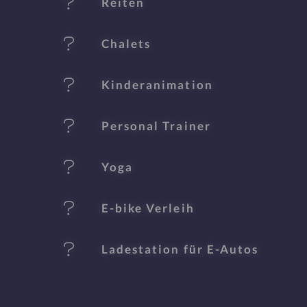
Reiten
m
al
Chalets
e
Kinderanimation
Personal Trainer
Yoga
E-bike Verleih
Ladestation für E-Autos