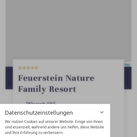
5
Leaflet
|
OpenStreetMap
S
t
ZUR ROUTENPLANUNG MIT GOOGLE
Feuerstein Nature
e
MAPS
r
Family Resort
n
e
Pflersch 185
Datenschutzeinstellungen
39041
Brenner
Wir nutzen Cookies auf unserer Website. Einige von ihnen
Trentino-Südtirol
sind essenziell, während andere uns helfen, diese Website
und Ihre Erfahrung zu verbessern.