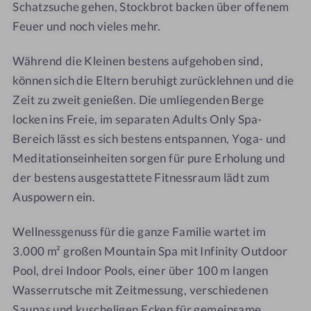
t
Schatzsuche gehen, Stockbrot backen über offenem
-
-
h
h
W
W
o
o
Feuer und noch vieles mehr.
e
e
t
t
l
l
e
e
Während die Kleinen bestens aufgehoben sind,
l
l
l
l
können sich die Eltern beruhigt zurücklehnen und die
n
n
-
-
Zeit zu zweit genießen. Die umliegenden Berge
e
e
R
D
locken ins Freie, im separaten Adults Only Spa-
s
s
u
o
Bereich lässt es sich bestens entspannen, Yoga- und
s
s
h
p
Meditationseinheiten sorgen für pure Erholung und
h
h
e
p
der bestens ausgestattete Fitnessraum lädt zum
o
o
r
e
Auspowern ein.
t
t
a
l
e
e
u
z
Wellnessgenuss für die ganze Familie wartet im
l
l
m
i
-
-
-
3.000 m² großen Mountain Spa mit Infinity Outdoor
m
R
P
P
m
Pool, drei Indoor Pools, einer über 100 m langen
e
e
ä
e
Wasserrutsche mit Zeitmessung, verschiedenen
i
n
r
r
Saunas und kuscheligen Ecken für gemeinsame