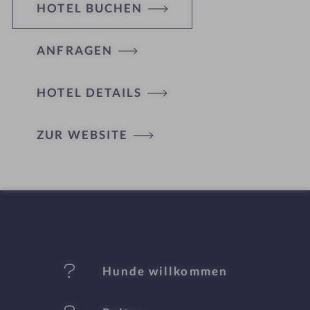
HOTEL BUCHEN
ANFRAGEN
HOTEL DETAILS
H
ZUR WEBSITE
ot
el
-
M
er
Hunde willkommen
k