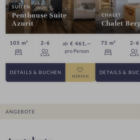
:
SUITEN
Penthouse Suite
:
CHALET
Azurit
Chalet Berg
Personen
105 m²
2-6
75 m²
2-6
ab
€ 461,—
pro Person
DETAILS
& BUCHEN
DETAILS
& BU
MERKEN
ANGEBOTE
INFOS
IMPRESSIONEN
DETAILS
ZIMMER & SUITEN
LAGE & ANREISE