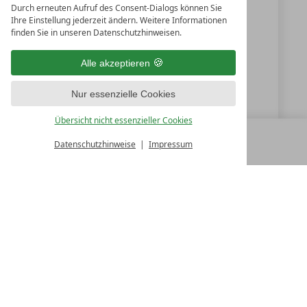
Italien
Durch erneuten Aufruf des Consent-Dialogs können Sie
Ihre Einstellung jederzeit ändern. Weitere Informationen
finden Sie in unseren Datenschutzhinweisen.
+39 0472-770126
Alle akzeptieren
info@feuerstein.info
Nur essenzielle Cookies
www.feuerstein.info
Übersicht nicht essenzieller Cookies
Datenschutzhinweise
Impressum
MENÜ
ALLE RESORTS
ZURÜCK
LUXURY SPA RESORTS
10.Oktober Str. 17/1
9500 Villach
Österreich
T +43 4242 22077