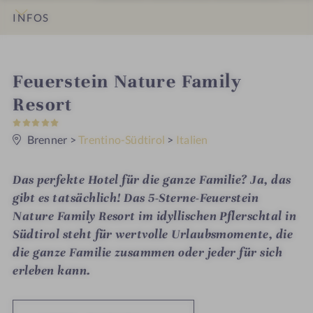
INFOS
IMPRESSIONEN
DETAILS
ZIMMER & SUITEN
ANGEBOTE
LAGE & ANREISE
i
Feuerstein Nature Family
n
Resort
5
S
t
Brenner
>
Trentino-Südtirol
>
Italien
e
r
n
Das perfekte Hotel für die ganze Familie? Ja, das
e
gibt es tatsächlich! Das 5-Sterne-Feuerstein
Nature Family Resort im idyllischen Pflerschtal in
Südtirol steht für wertvolle Urlaubsmomente, die
die ganze Familie zusammen oder jeder für sich
erleben kann.