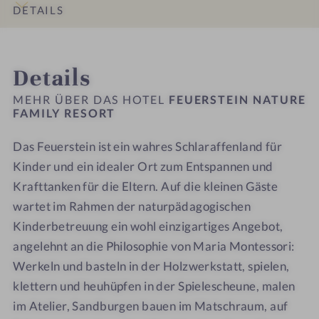
l
h
N
N
i
i
DETAILS
h
z
e
a
a
l
l
o
w
b
t
t
y
y
INFOS
IMPRESSIONEN
ZIMMER & SUITEN
ANGEBOTE
LAGE & ANREISE
t
e
e
u
u
R
R
Details
e
r
r
r
r
e
e
l
k
e
e
e
s
s
MEHR ÜBER DAS HOTEL
FEUERSTEIN NATURE
-
s
i
F
F
FAMILY RESORT
o
o
F
t
c
a
a
r
r
a
a
h
Das Feuerstein ist ein wahres Schlaraffenland für
m
m
t
t
m
t
i
Kinder und ein idealer Ort zum Entspannen und
i
-
-
i
t
l
l
W
W
Krafttanken für die Eltern. Auf die kleinen Gäste
l
y
y
e
e
wartet im Rahmen der naturpädagogischen
i
R
R
l
l
Kinderbetreuung ein wohl einzigartiges Angebot,
e
e
e
l
l
angelehnt an die Philosophie von Maria Montessori:
n
s
s
n
n
Werkeln und basteln in der Holzwerkstatt, spielen,
z
o
o
e
e
e
klettern und heuhüpfen in der Spielescheune, malen
r
r
s
s
i
im Atelier, Sandburgen bauen im Matschraum, auf
t
t
s
s