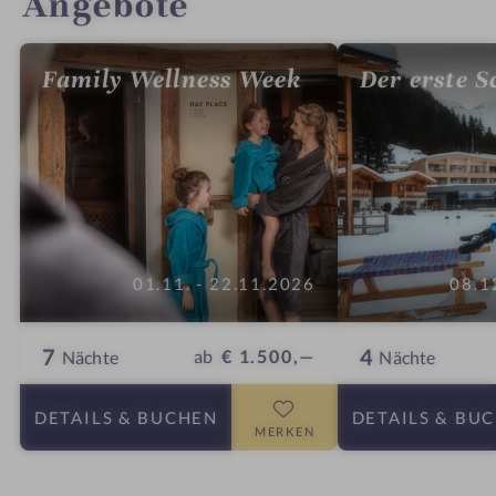
Angebote
Family Wellness Week
Der erste S
01.11. - 22.11.2026
08.1
7
4
ab
€ 1.500,—
Nächte
Nächte
DETAILS
& BUCHEN
DETAILS
& BU
MERKEN