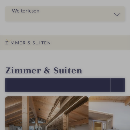
Weiterlesen
ZIMMER & SUITEN
INFOS
IMPRESSIONEN
DETAILS
ANGEBOTE
LAGE & ANREISE
Zimmer & Suiten
ALLE ANZEIGEN (5)