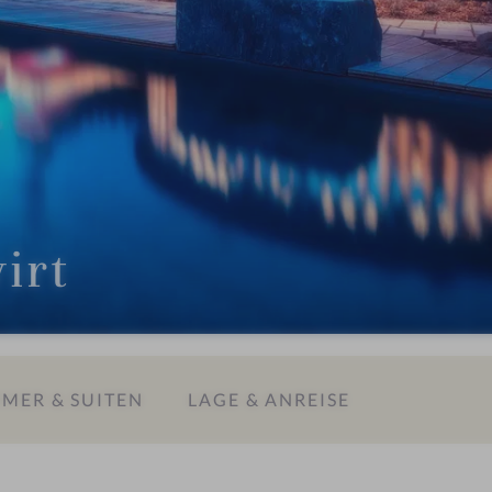
irt
MER & SUITEN
LAGE & ANREISE