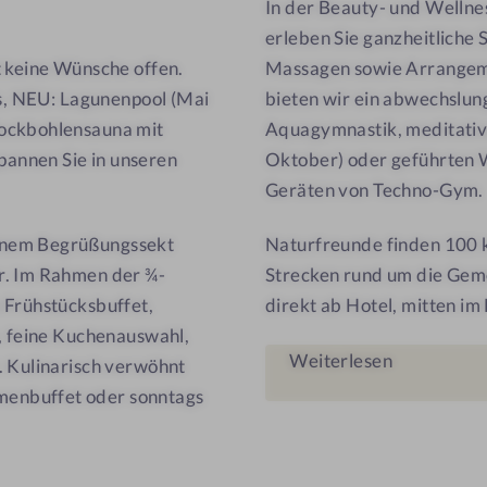
In der Beauty- und Welln
m
erleben Sie ganzheitliche
e
t keine Wünsche offen.
Massagen sowie Arrangeme
r
ls, NEU: Lagunenpool (Mai
bieten wir ein abwechslun
w
lockbohlensauna mit
Aquagymnastik, meditative
i
r
annen Sie in unseren
Oktober) oder geführten W
t
Geräten von Techno-Gym.
inem Begrüßungssekt
Naturfreunde finden 100
r. Im Rahmen der ¾-
Strecken rund um die Geme
 Frühstücksbuffet,
direkt ab Hotel, mitten i
, feine Kuchenauswahl,
Weiterlesen
. Kulinarisch verwöhnt
enbuffet oder sonntags