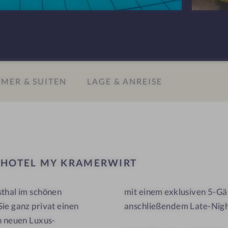
n
l
e
M
n
Y
#
K
9
r
MER & SUITEN
LAGE & ANREISE
-
a
H
m
o
e
t
r
e
w
l
i
L
HOTEL MY KRAMERWIRT
M
r
Y
t
sthal im schönen
mit einem exklusiven 5-G
K
ie ganz privat einen
anschließendem Late-Night
r
a
n neuen Luxus-