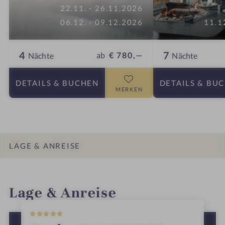
22.11. - 26.11.2026
06.12. - 09.12.2026
11.1
4
7
ab
€ 780,—
Nächte
Nächte
DETAILS
& BUCHEN
DETAILS
& BU
MERKEN
LAGE & ANREISE
INFOS
IMPRESSIONEN
DETAILS
ZIMMER & SUITEN
ANGEBOTE
Lage & Anreise