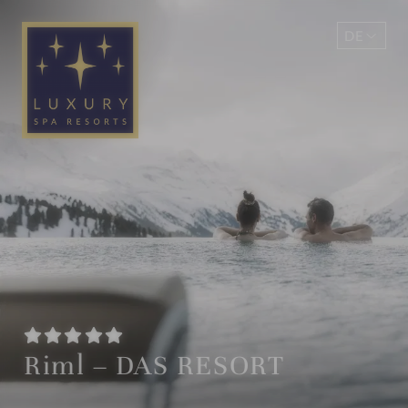
DE
EN
Riml – DAS RESORT