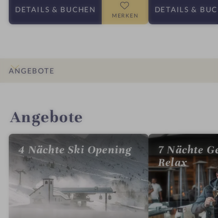
DETAILS
& BUCHEN
DETAILS
& BU
MERKEN
ANGEBOTE
INFOS
IMPRESSIONEN
DETAILS
ZIMMER & SUITEN
LAGE & ANREISE
Angebote
4 Nächte Ski Opening
7 Nächte G
Relax