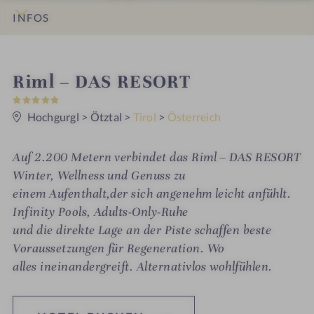
INFOS
IMPRESSIONEN
DETAILS
ZIMMER & SUITEN
ANGEBOTE
LAGE & ANREISE
W
Riml – DAS RESORT
5
e
S
t
Hochgurgl
>
Ötztal
>
Tirol
>
Österreich
l
e
r
l
n
Auf 2.200 Metern verbindet das Riml – DAS RESORT
e
n
Winter, Wellness und Genuss zu
e
einem Aufenthalt,der sich angenehm leicht anfühlt.
Infinity Pools, Adults-Only-Ruhe
s
und die direkte Lage an der Piste schaffen beste
s
Voraussetzungen für Regeneration. Wo
h
alles ineinandergreift. Alternativlos wohlfühlen.
o
t