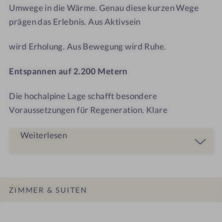
T
R
s
Umwege in die Wärme. Genau diese kurzen Wege
T
r
prägen das Erlebnis. Aus Aktivsein
a
u
wird Erholung. Aus Bewegung wird Ruhe.
m
Entspannen auf 2.200 Metern
Die hochalpine Lage schafft besondere
Voraussetzungen für Regeneration. Klare
Weiterlesen
ZIMMER & SUITEN
INFOS
IMPRESSIONEN
DETAILS
ANGEBOTE
LAGE & ANREISE