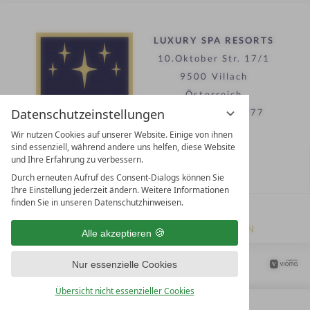
5
S
t
ZUR ROUTENPLANUNG MIT GOOGLE
Riml – DAS RESORT
e
MAPS
r
n
Hochgurglerstrasse 16
e
6456
Hochgurgl
Datenschutzeinstellungen
Ötztal, Tirol
Wir nutzen Cookies auf unserer Website. Einige von ihnen
Österreich
sind essenziell, während andere uns helfen, diese Website
und Ihre Erfahrung zu verbessern.
Durch erneuten Aufruf des Consent-Dialogs können Sie
+43 5256-6261
Ihre Einstellung jederzeit ändern. Weitere Informationen
finden Sie in unseren Datenschutzhinweisen.
info@hotel-riml.com
Alle akzeptieren
www.hotel-riml.com
Nur essenzielle Cookies
Familie Riml GmbH & Co KG
Übersicht nicht essenzieller Cookies