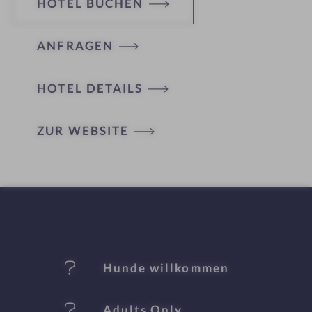
HOTEL BUCHEN
e
l
ANFRAGEN
i
n
HOTEL DETAILS
H
ZUR WEBSITE
ot
el
-
M
er
Hunde willkommen
k
Adults Only