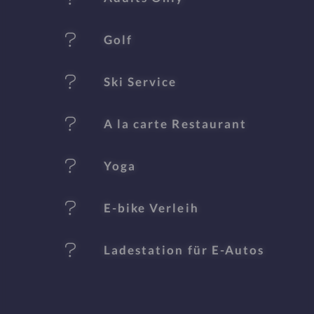
m
al
Golf
e
Ski Service
A la carte Restaurant
Yoga
E-bike Verleih
Ladestation für E-Autos