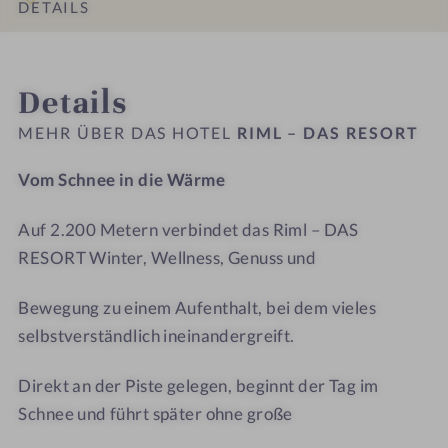
e
e
t
–
DETAILS
n
n
e
D
#
#
l
A
INFOS
IMPRESSIONEN
ZIMMER & SUITEN
ANGEBOTE
LAGE & ANREISE
9
1
R
S
Details
-
0
i
R
R
-
m
E
MEHR ÜBER DAS HOTEL
RIML – DAS RESORT
i
R
l
S
m
i
-
O
Vom Schnee in die Wärme
l
m
B
R
–
l
e
T
Auf 2.200 Metern verbindet das Riml – DAS
D
–
h
RESORT Winter, Wellness, Genuss und
A
D
a
S
A
n
Bewegung zu einem Aufenthalt, bei dem vieles
R
S
d
selbstverständlich ineinandergreift.
E
R
l
S
E
u
Direkt an der Piste gelegen, beginnt der Tag im
O
S
n
Schnee und führt später ohne große
R
O
g