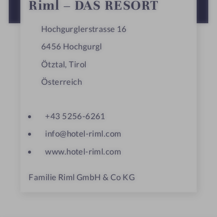
+
−
Leaflet
|
OpenStreetMap