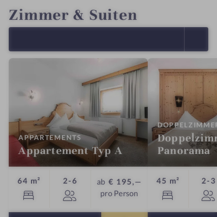
Zimmer & Suiten
ALLE ANZEIGEN (18)
DOPPELZIMME
Doppelzim
:
APPARTEMENTS
Appartement Typ A
Panorama
Personen
64 m²
2-6
45 m²
2-3
ab
€ 195,—
pro Person