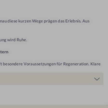
l
h
–
a
D
n
au diese kurzen Wege prägen das Erlebnis. Aus
A
d
S
l
R
u
ung wird Ruhe.
E
n
S
g
tern
O
s
R
r
ft besondere Voraussetzungen für Regeneration. Klare
T
a
u
m