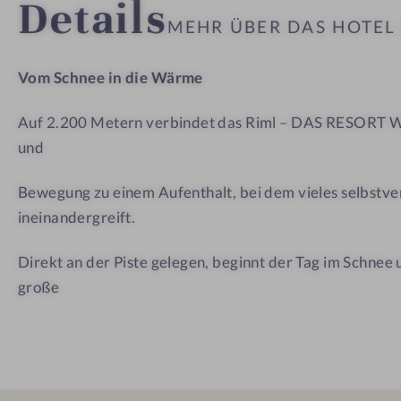
Details
–
MEHR ÜBER DAS HOTE
D
A
Vom Schnee in die Wärme
S
R
Auf 2.200 Metern verbindet das Riml – DAS RESORT Wi
E
und
S
O
Bewegung zu einem Aufenthalt, bei dem vieles selbstve
R
ineinandergreift.
T
Direkt an der Piste gelegen, beginnt der Tag im Schnee 
große