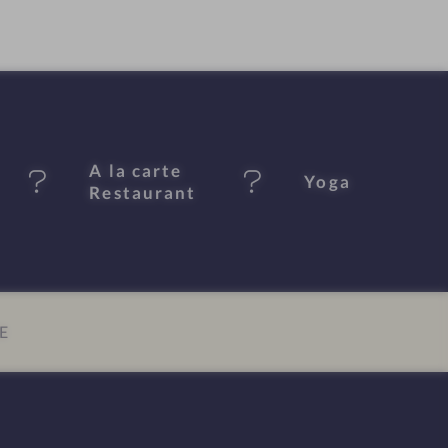
A la carte
Yoga
Restaurant
E