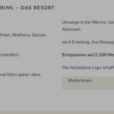
–
L
RIML – DAS RESORT
D
A
Umwege in die Wärme. Gen
S
Aktivsein
R
nter, Wellness, Genuss
E
wird Erholung. Aus Beweg
S
O
rständlich
Entspannen auf 2.200 Me
R
T
Die hochalpine Lage schaf
und führt später ohne
Weiterlesen