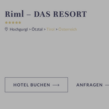
W
Riml – DAS RESORT
5
e
S
t
Hochgurgl
>
Ötztal
>
Tirol
>
Österreich
e
l
r
n
e
l
n
e
s
HOTEL BUCHEN
ANFRAGEN
s
h
H