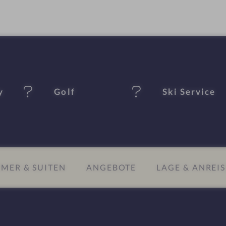
y
Golf
Ski Service
MER & SUITEN
ANGEBOTE
LAGE & ANREIS