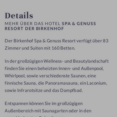
#
n
n
INFOS
IMPRESSIONEN
ZIMMER & SUITEN
ANGEBOTE
LAGE & ANREISE
n
9
u
u
Details
h
-
s
s
o
S
s
s
MEHR ÜBER DAS HOTEL
SPA & GENUSS
f
p
RESORT DER BIRKENHOF
R
R
a
e
e
Der Birkenhof Spa & Genuss Resort verfügt über 83
&
s
s
G
Zimmer und Suiten mit 160 Betten.
o
o
e
r
r
n
In der großzügigen Wellness- und Beautylandschaft
t
t
u
D
D
finden Sie einen beheizten Innen- und Außenpool,
s
e
e
Whirlpool, sowie verschiedenste Saunen, eine
s
r
r
finnische Sauna, die Panoramasauna, ein Laconium,
R
B
B
sowie Infrarotsitze und das Dampfbad.
e
i
i
s
r
r
Entspannen können Sie im großzügigen
o
k
k
Außenbereich mit Saunagarten oder in den
r
e
e