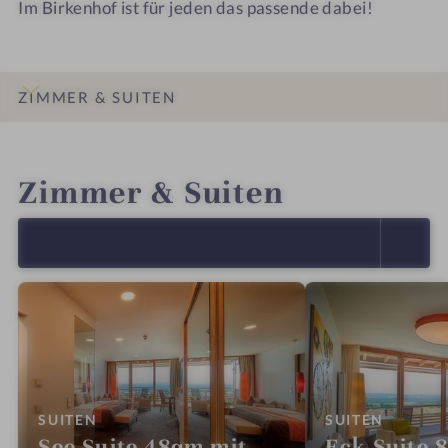
Im Birkenhof ist für jeden das passende dabei!
ZIMMER & SUITEN
INFOS
IMPRESSIONEN
DETAILS
ANGEBOTE
LAGE & ANREISE
Zimmer & Suiten
ALLE ANZEIGEN (24)
:
:
SUITEN
SUITEN
See Suite 48qm mit
Eck Suite 