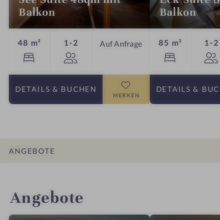
Balkon
Balkon
Personen
48 m²
1-2
85 m²
1-2
Auf Anfrage
DETAILS
& BUCHEN
DETAILS
& BU
MERKEN
ANGEBOTE
INFOS
IMPRESSIONEN
DETAILS
ZIMMER & SUITEN
LAGE & ANREISE
Angebote