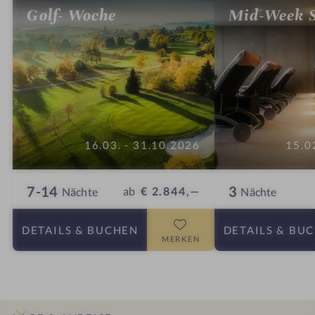
Golf- Woche
Mid-Week S
16.03. - 31.10.2026
15.0
7-14
3
ab
€ 2.844,—
Nächte
Nächte
DETAILS
& BUCHEN
DETAILS
& BU
MERKEN