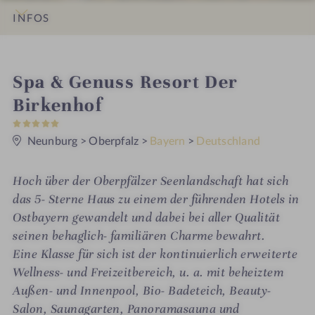
INFOS
IMPRESSIONEN
DETAILS
ZIMMER & SUITEN
ANGEBOTE
LAGE & ANREISE
i
Spa & Genuss Resort Der
n
Birkenhof
5
S
t
Neunburg
>
Oberpfalz
>
Bayern
>
Deutschland
e
r
n
Hoch über der Oberpfälzer Seenlandschaft hat sich
e
das 5- Sterne Haus zu einem der führenden Hotels in
Ostbayern gewandelt und dabei bei aller Qualität
seinen behaglich- familiären Charme bewahrt.
Eine Klasse für sich ist der kontinuierlich erweiterte
Wellness- und Freizeitbereich, u. a. mit beheiztem
Außen- und Innenpool, Bio- Badeteich, Beauty-
Salon, Saunagarten, Panoramasauna und