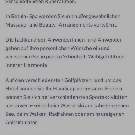
verschiedensten Ruheräumen.
t
n
n
D
h
h
In Betula- Spa werden Sie mit außergewöhnlichen
e
o
o
Massage- und Beauty- Arrangements verwöhnt.
r
f
f
B
Die fachkundigen Anwenderinnen- und Anwender
i
gehen auf Ihre persönlichen Wünsche ein und
r
k
verwöhnen Sie in puncto Schönheit, Wohlgefühl und
e
innerer Harmonie!
n
h
Auf den verschiedensten Golfplätzen rund um das
o
Hotel können Sie Ihr Handicap verbessern. Ebenso
f
können Sie sich bei verschiedensten Sportaktivitäten
auspowern- sei es beim Wasserski am nahegelegenen
See, beim Walken, Radfahren oder am hauseigenen
Golfsimulator.