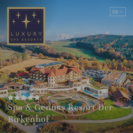
DE
EN
Spa & Genuss Resort Der
Birkenhof