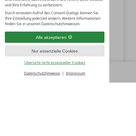
und Ihre Erfahrung zu verbessern.
+49 94399500
Durch erneuten Aufruf des Consent-Dialogs können Sie
+49 9439950150
Ihre Einstellung jederzeit ändern. Weitere Informationen
finden Sie in unseren Datenschutzhinweisen.
info@der-birkenhof.de
Alle akzeptieren
www.der-birkenhof.de
Nur essenzielle Cookies
Der Birkenhof HubertObendorfer e.K.
Übersicht nicht essenzieller Cookies
Datenschutzhinweise
Impressum
MENÜ
ALLE RESORTS
ZURÜCK
LUXURY SPA RESORTS
10.Oktober Str. 17/1
9500 Villach
Österreich
T +43 4242 22077