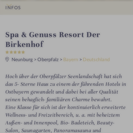
INFOS
IMPRESSIONEN
DETAILS
ZIMMER & SUITEN
ANGEBOTE
LAGE & ANREISE
i
Spa & Genuss Resort Der
n
Birkenhof
5
S
t
Neunburg
>
Oberpfalz
>
Bayern
>
Deutschland
e
r
n
Hoch über der Oberpfälzer Seenlandschaft hat sich
e
das 5- Sterne Haus zu einem der führenden Hotels in
Ostbayern gewandelt und dabei bei aller Qualität
seinen behaglich- familiären Charme bewahrt.
Eine Klasse für sich ist der kontinuierlich erweiterte
Wellness- und Freizeitbereich, u. a. mit beheiztem
Außen- und Innenpool, Bio- Badeteich, Beauty-
Salon, Saunagarten, Panoramasauna und