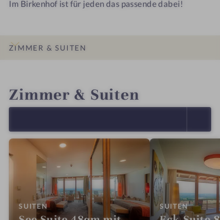
Im Birkenhof ist für jeden das passende dabei!
ZIMMER & SUITEN
INFOS
IMPRESSIONEN
DETAILS
ANGEBOTE
LAGE & ANREISE
Zimmer & Suiten
ALLE ANZEIGEN (24)
:
:
SUITEN
SUITEN
See Suite 48qm mit
Eck Suite 