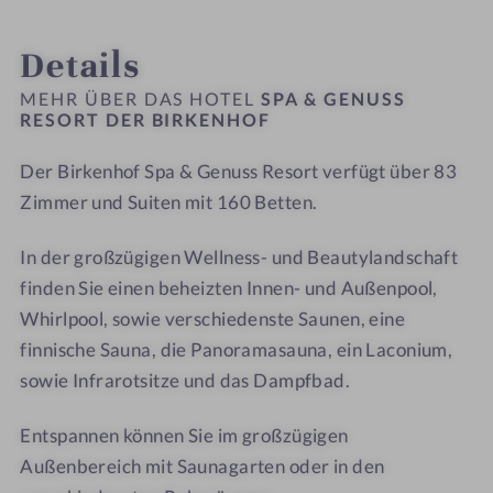
#
n
n
INFOS
IMPRESSIONEN
ZIMMER & SUITEN
ANGEBOTE
LAGE & ANREISE
n
9
u
u
Details
h
-
s
s
o
S
s
s
MEHR ÜBER DAS HOTEL
SPA & GENUSS
f
p
RESORT DER BIRKENHOF
R
R
a
e
e
Der Birkenhof Spa & Genuss Resort verfügt über 83
&
s
s
G
Zimmer und Suiten mit 160 Betten.
o
o
e
r
r
n
In der großzügigen Wellness- und Beautylandschaft
t
t
u
D
D
finden Sie einen beheizten Innen- und Außenpool,
s
e
e
Whirlpool, sowie verschiedenste Saunen, eine
s
r
r
finnische Sauna, die Panoramasauna, ein Laconium,
R
B
B
sowie Infrarotsitze und das Dampfbad.
e
i
i
s
r
r
Entspannen können Sie im großzügigen
o
k
k
Außenbereich mit Saunagarten oder in den
r
e
e