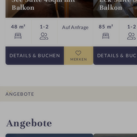
Balkon
Balkon
Personen
48 m²
1-2
85 m²
1-2
Auf Anfrage
DETAILS
& BUCHEN
DETAILS
& BU
MERKEN
ANGEBOTE
INFOS
IMPRESSIONEN
DETAILS
ZIMMER & SUITEN
LAGE & ANREISE
Angebote