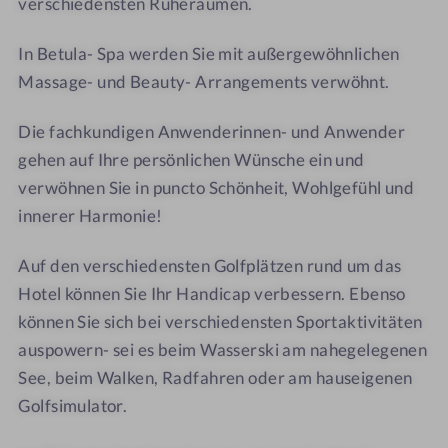
verschiedensten Ruheräumen.
t
n
n
D
h
h
In Betula- Spa werden Sie mit außergewöhnlichen
e
o
o
Massage- und Beauty- Arrangements verwöhnt.
r
f
f
B
Die fachkundigen Anwenderinnen- und Anwender
i
gehen auf Ihre persönlichen Wünsche ein und
r
k
verwöhnen Sie in puncto Schönheit, Wohlgefühl und
e
innerer Harmonie!
n
h
Auf den verschiedensten Golfplätzen rund um das
o
Hotel können Sie Ihr Handicap verbessern. Ebenso
f
können Sie sich bei verschiedensten Sportaktivitäten
auspowern- sei es beim Wasserski am nahegelegenen
See, beim Walken, Radfahren oder am hauseigenen
Golfsimulator.