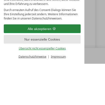
und Ihre Erfahrung zu verbessern.
+49 94399500
Durch erneuten Aufruf des Consent-Dialogs können Sie
+49 9439950150
Ihre Einstellung jederzeit ändern. Weitere Informationen
finden Sie in unseren Datenschutzhinweisen.
info@der-birkenhof.de
Alle akzeptieren
www.der-birkenhof.de
Nur essenzielle Cookies
Der Birkenhof HubertObendorfer e.K.
Übersicht nicht essenzieller Cookies
Datenschutzhinweise
Impressum
MENÜ
ALLE RESORTS
ZURÜCK
LUXURY SPA RESORTS
10.Oktober Str. 17/1
9500 Villach
Österreich
T +43 4242 22077