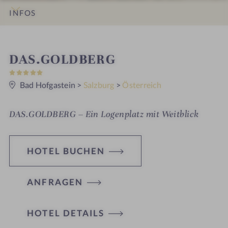
INFOS
IMPRESSIONEN
DETAILS
ZIMMER & SUITEN
ANGEBOTE
LAGE & ANREISE
W
DAS.GOLDBERG
5
e
S
t
Bad Hofgastein
>
Salzburg
>
Österreich
l
e
r
l
n
DAS.GOLDBERG – Ein Logenplatz mit Weitblick
e
n
e
HOTEL BUCHEN
s
s
ANFRAGEN
h
o
HOTEL DETAILS
t