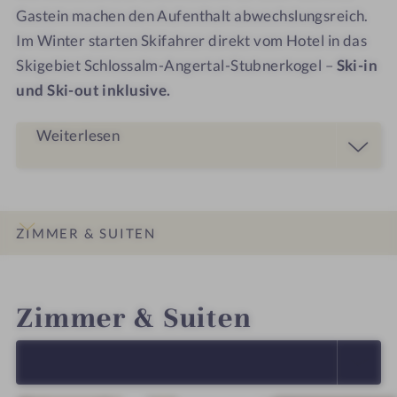
Gastein machen den Aufenthalt abwechslungsreich.
Im Winter starten Skifahrer direkt vom Hotel in das
Skigebiet Schlossalm-Angertal-Stubnerkogel –
Ski-in
und Ski-out inklusive.
Weiterlesen
ZIMMER & SUITEN
INFOS
IMPRESSIONEN
DETAILS
ANGEBOTE
LAGE & ANREISE
Zimmer & Suiten
ALLE ANZEIGEN (5)