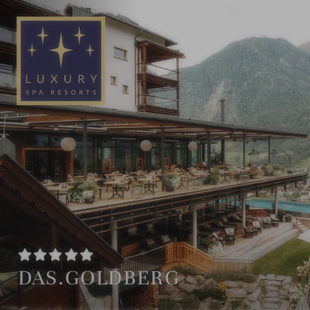
DE
EN
DAS.GOLDBERG