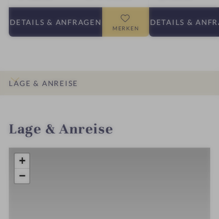
DETAILS
& ANFRAGEN
DETAILS
& ANF
MERKEN
LAGE & ANREISE
INFOS
IMPRESSIONEN
DETAILS
ZIMMER & SUITEN
ANGEBOTE
Lage & Anreise
+
−