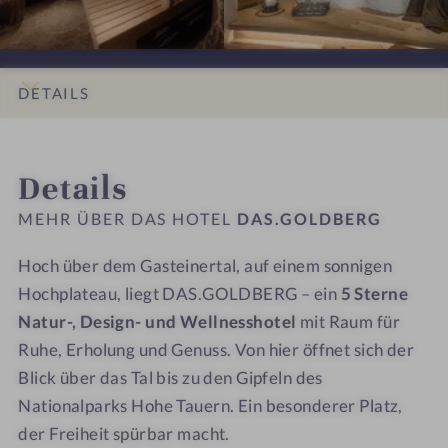
b
i
D
D
L
L
l
n
B
B
o
o
i
a
E
E
g
g
c
r
R
R
e
e
DETAILS
k
i
G
G
n
n
-
k
–
–
p
p
INFOS
IMPRESSIONEN
ZIMMER & SUITEN
ANGEBOTE
LAGE & ANREISE
I
E
E
l
l
Details
n
i
i
a
a
n
n
n
t
t
MEHR ÜBER DAS HOTEL
DAS.GOLDBERG
e
L
L
z
z
n
o
o
m
m
Hoch über dem Gasteinertal, auf einem sonnigen
g
g
i
i
Hochplateau, liegt DAS.GOLDBERG – ein
5 Sterne
e
e
t
t
Natur-, Design- und Wellnesshotel
mit Raum für
n
n
W
W
Ruhe, Erholung und Genuss. Von hier öffnet sich der
p
p
e
e
Blick über das Tal bis zu den Gipfeln des
l
l
i
i
Nationalparks Hohe Tauern. Ein besonderer Platz,
a
a
t
t
der Freiheit spürbar macht.
t
t
b
b