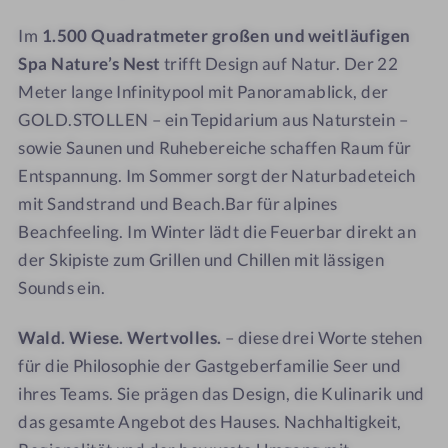
z
z
l
l
Im
1.500 Quadratmeter großen und weitläufigen
m
m
i
i
Spa Nature’s Nest
trifft Design auf Natur. Der 22
i
i
c
c
t
t
k
k
Meter lange Infinitypool mit Panoramablick, der
W
W
GOLD.STOLLEN – ein Tepidarium aus Naturstein –
e
e
sowie Saunen und Ruhebereiche schaffen Raum für
i
i
Entspannung. Im Sommer sorgt der Naturbadeteich
t
t
mit Sandstrand und Beach.Bar für alpines
b
b
Beachfeeling. Im Winter lädt die Feuerbar direkt an
l
l
der Skipiste zum Grillen und Chillen mit lässigen
i
i
Sounds ein.
c
c
k
k
Wald. Wiese. Wertvolles.
– diese drei Worte stehen
-
S
für die Philosophie der Gastgeberfamilie Seer und
a
ihres Teams. Sie prägen das Design, die Kulinarik und
u
das gesamte Angebot des Hauses. Nachhaltigkeit,
n