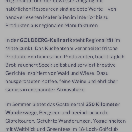
Regionalität und der bewusste Umgang mit
a
natürlichen Ressourcen sind gelebte Werte – von
handverlesenen Materialien im Interior bis zu
Produkten aus regionalen Manufakturen.
In der
GOLDBERG-Kulinarik
steht Regionalität im
Mittelpunkt. Das Küchenteam verarbeitet frische
Produkte von heimischen Produzenten, bäckt täglich
Brot, räuchert Speck selbst und serviert kreative
Gerichte inspiriert von Wald und Wiese. Dazu
hausgerösteter Kaffee, feine Weine und ehrlicher
Genuss in entspannter Atmosphäre.
Im Sommer bietet das Gasteinertal
350 Kilometer
Wanderwege
, Bergseen und beeindruckende
Gipfeltouren. Geführte Wanderungen, Yogaeinheiten
mit Weitblick und Greenfees im 18-Loch-Golfclub