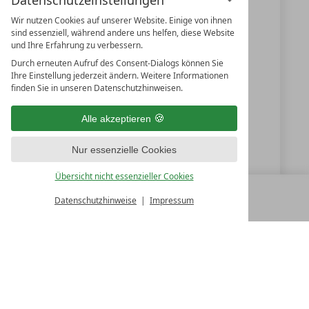
Datenschutzeinstellungen
5630
Bad Hofgastein
Wir nutzen Cookies auf unserer Website. Einige von ihnen
Salzburg
sind essenziell, während andere uns helfen, diese Website
und Ihre Erfahrung zu verbessern.
Österreich
Durch erneuten Aufruf des Consent-Dialogs können Sie
Ihre Einstellung jederzeit ändern. Weitere Informationen
finden Sie in unseren Datenschutzhinweisen.
+43 6432 6444
Alle akzeptieren
info@dasgoldberg.at
Nur essenzielle Cookies
www.dasgoldberg.at
Übersicht nicht essenzieller Cookies
Datenschutzhinweise
Impressum
MENÜ
ALLE RESORTS
ZURÜCK
LUXURY SPA RESORTS
10.Oktober Str. 17/1
9500 Villach