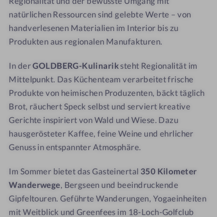
Regionalität und der bewusste Umgang mit
a
natürlichen Ressourcen sind gelebte Werte – von
handverlesenen Materialien im Interior bis zu
Produkten aus regionalen Manufakturen.
In der
GOLDBERG-Kulinarik
steht Regionalität im
Mittelpunkt. Das Küchenteam verarbeitet frische
Produkte von heimischen Produzenten, bäckt täglich
Brot, räuchert Speck selbst und serviert kreative
Gerichte inspiriert von Wald und Wiese. Dazu
hausgerösteter Kaffee, feine Weine und ehrlicher
Genuss in entspannter Atmosphäre.
Im Sommer bietet das Gasteinertal
350 Kilometer
Wanderwege
, Bergseen und beeindruckende
Gipfeltouren. Geführte Wanderungen, Yogaeinheiten
mit Weitblick und Greenfees im 18-Loch-Golfclub