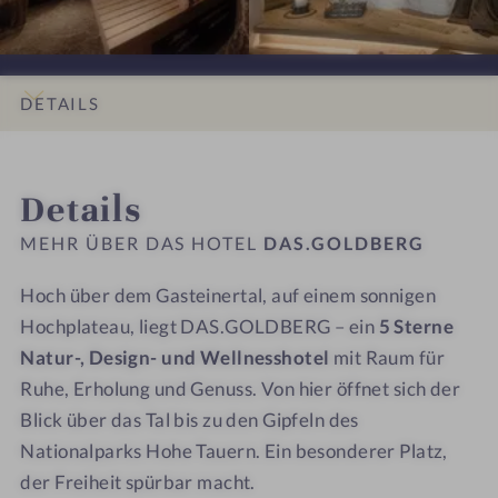
b
i
D
D
L
L
l
n
B
B
o
o
i
a
E
E
g
g
c
r
R
R
e
e
DETAILS
k
i
G
G
n
n
-
k
–
–
p
p
INFOS
IMPRESSIONEN
ZIMMER & SUITEN
ANGEBOTE
LAGE & ANREISE
I
E
E
l
l
Details
n
i
i
a
a
n
n
n
t
t
MEHR ÜBER DAS HOTEL
DAS.GOLDBERG
e
L
L
z
z
n
o
o
m
m
Hoch über dem Gasteinertal, auf einem sonnigen
g
g
i
i
Hochplateau, liegt DAS.GOLDBERG – ein
5 Sterne
e
e
t
t
Natur-, Design- und Wellnesshotel
mit Raum für
n
n
W
W
Ruhe, Erholung und Genuss. Von hier öffnet sich der
p
p
e
e
Blick über das Tal bis zu den Gipfeln des
l
l
i
i
Nationalparks Hohe Tauern. Ein besonderer Platz,
a
a
t
t
der Freiheit spürbar macht.
t
t
b
b