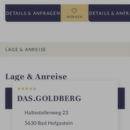
DETAILS
& ANFRAGEN
DETAILS
& ANF
MERKEN
LAGE & ANREISE
INFOS
IMPRESSIONEN
DETAILS
ZIMMER & SUITEN
ANGEBOTE
Lage & Anreise
+
−