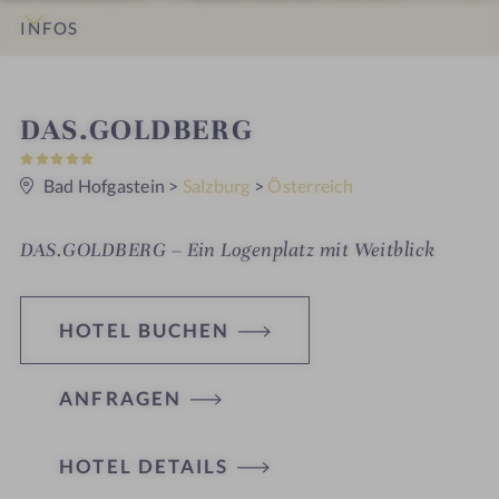
INFOS
IMPRESSIONEN
DETAILS
ZIMMER & SUITEN
ANGEBOTE
LAGE & ANREISE
W
DAS.GOLDBERG
5
e
S
t
Bad Hofgastein
>
Salzburg
>
Österreich
l
e
r
l
n
DAS.GOLDBERG – Ein Logenplatz mit Weitblick
e
n
e
HOTEL BUCHEN
s
s
ANFRAGEN
h
o
HOTEL DETAILS
t