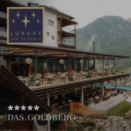
DE
EN
DAS.GOLDBERG