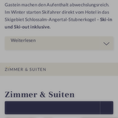
Gastein machen den Aufenthalt abwechslungsreich.
Im Winter starten Skifahrer direkt vom Hotel in das
Skigebiet Schlossalm-Angertal-Stubnerkogel –
Ski-in
und Ski-out inklusive.
Weiterlesen
ZIMMER & SUITEN
INFOS
IMPRESSIONEN
DETAILS
ANGEBOTE
LAGE & ANREISE
Zimmer & Suiten
ALLE ANZEIGEN (5)