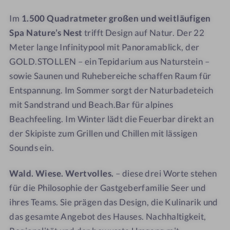
z
z
l
l
Im
1.500 Quadratmeter großen und weitläufigen
m
m
i
i
Spa Nature’s Nest
trifft Design auf Natur. Der 22
i
i
c
c
t
t
k
k
Meter lange Infinitypool mit Panoramablick, der
W
W
GOLD.STOLLEN – ein Tepidarium aus Naturstein –
e
e
sowie Saunen und Ruhebereiche schaffen Raum für
i
i
Entspannung. Im Sommer sorgt der Naturbadeteich
t
t
mit Sandstrand und Beach.Bar für alpines
b
b
Beachfeeling. Im Winter lädt die Feuerbar direkt an
l
l
der Skipiste zum Grillen und Chillen mit lässigen
i
i
Sounds ein.
c
c
k
k
Wald. Wiese. Wertvolles.
– diese drei Worte stehen
-
S
für die Philosophie der Gastgeberfamilie Seer und
a
ihres Teams. Sie prägen das Design, die Kulinarik und
u
das gesamte Angebot des Hauses. Nachhaltigkeit,
n