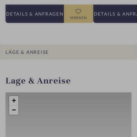
DETAILS
& ANFRAGEN
DETAILS
& ANF
MERKEN
LAGE & ANREISE
INFOS
IMPRESSIONEN
DETAILS
ZIMMER & SUITEN
ANGEBOTE
Lage & Anreise
+
−