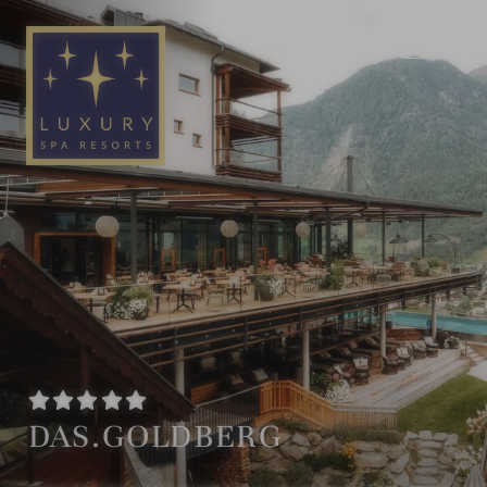
DE
EN
DAS.GOLDBERG