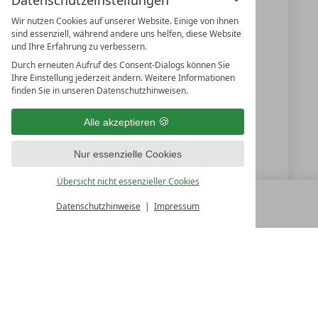
Datenschutzeinstellungen
5630
Bad Hofgastein
Wir nutzen Cookies auf unserer Website. Einige von ihnen
Salzburg
sind essenziell, während andere uns helfen, diese Website
und Ihre Erfahrung zu verbessern.
Österreich
Durch erneuten Aufruf des Consent-Dialogs können Sie
Ihre Einstellung jederzeit ändern. Weitere Informationen
finden Sie in unseren Datenschutzhinweisen.
+43 6432 6444
Alle akzeptieren
info@dasgoldberg.at
Nur essenzielle Cookies
www.dasgoldberg.at
Übersicht nicht essenzieller Cookies
Datenschutzhinweise
Impressum
MENÜ
ALLE RESORTS
ZURÜCK
LUXURY SPA RESORTS
10.Oktober Str. 17/1
9500 Villach