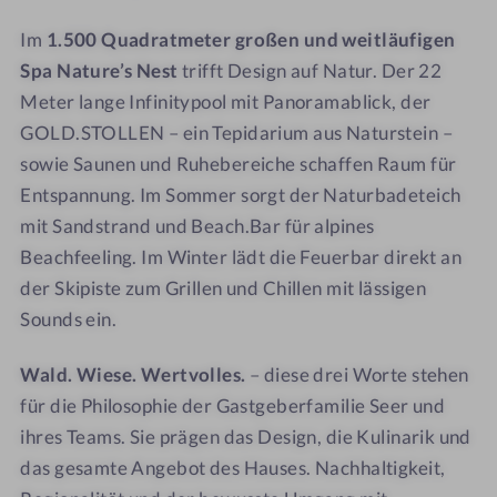
z
z
l
l
Im
1.500 Quadratmeter großen und weitläufigen
m
m
i
i
Spa Nature’s Nest
trifft Design auf Natur. Der 22
i
i
c
c
t
t
k
k
Meter lange Infinitypool mit Panoramablick, der
W
W
GOLD.STOLLEN – ein Tepidarium aus Naturstein –
e
e
sowie Saunen und Ruhebereiche schaffen Raum für
i
i
Entspannung. Im Sommer sorgt der Naturbadeteich
t
t
mit Sandstrand und Beach.Bar für alpines
b
b
Beachfeeling. Im Winter lädt die Feuerbar direkt an
l
l
der Skipiste zum Grillen und Chillen mit lässigen
i
i
Sounds ein.
c
c
k
k
Wald. Wiese. Wertvolles.
– diese drei Worte stehen
-
S
für die Philosophie der Gastgeberfamilie Seer und
a
ihres Teams. Sie prägen das Design, die Kulinarik und
u
das gesamte Angebot des Hauses. Nachhaltigkeit,
n