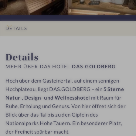
b
i
D
D
L
L
l
n
B
B
o
o
i
a
E
E
g
g
c
r
R
R
e
e
DETAILS
k
i
G
G
n
n
-
k
–
–
p
p
INFOS
IMPRESSIONEN
ZIMMER & SUITEN
ANGEBOTE
LAGE & ANREISE
I
E
E
l
l
Details
n
i
i
a
a
n
n
n
t
t
MEHR ÜBER DAS HOTEL
DAS.GOLDBERG
e
L
L
z
z
n
o
o
m
m
Hoch über dem Gasteinertal, auf einem sonnigen
g
g
i
i
Hochplateau, liegt DAS.GOLDBERG – ein
5 Sterne
e
e
t
t
Natur-, Design- und Wellnesshotel
mit Raum für
n
n
W
W
Ruhe, Erholung und Genuss. Von hier öffnet sich der
p
p
e
e
Blick über das Tal bis zu den Gipfeln des
l
l
i
i
Nationalparks Hohe Tauern. Ein besonderer Platz,
a
a
t
t
der Freiheit spürbar macht.
t
t
b
b