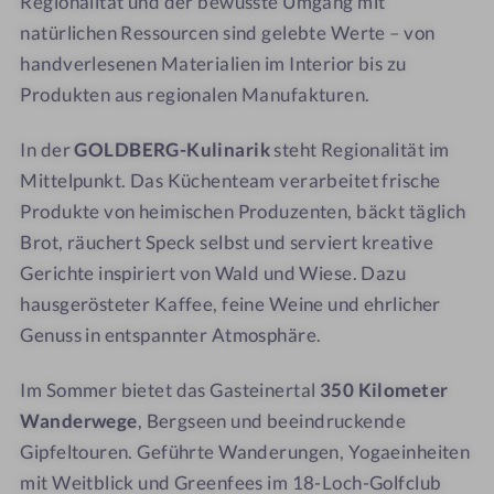
Regionalität und der bewusste Umgang mit
a
natürlichen Ressourcen sind gelebte Werte – von
handverlesenen Materialien im Interior bis zu
Produkten aus regionalen Manufakturen.
In der
GOLDBERG-Kulinarik
steht Regionalität im
Mittelpunkt. Das Küchenteam verarbeitet frische
Produkte von heimischen Produzenten, bäckt täglich
Brot, räuchert Speck selbst und serviert kreative
Gerichte inspiriert von Wald und Wiese. Dazu
hausgerösteter Kaffee, feine Weine und ehrlicher
Genuss in entspannter Atmosphäre.
Im Sommer bietet das Gasteinertal
350 Kilometer
Wanderwege
, Bergseen und beeindruckende
Gipfeltouren. Geführte Wanderungen, Yogaeinheiten
mit Weitblick und Greenfees im 18-Loch-Golfclub