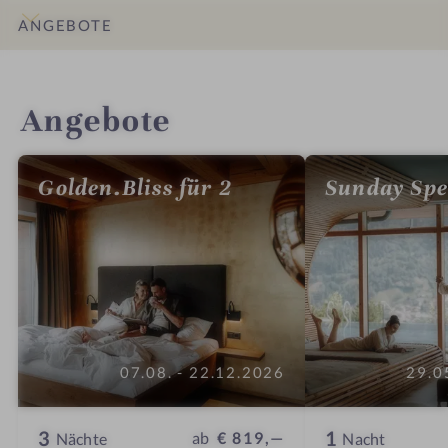
ANGEBOTE
INFOS
IMPRESSIONEN
DETAILS
ZIMMER & SUITEN
LAGE & ANREISE
Angebote
Golden.Bliss für 2
Sunday Spe
07.08. - 22.12.2026
29.0
3
1
ab
€ 819,—
Nächte
Nacht