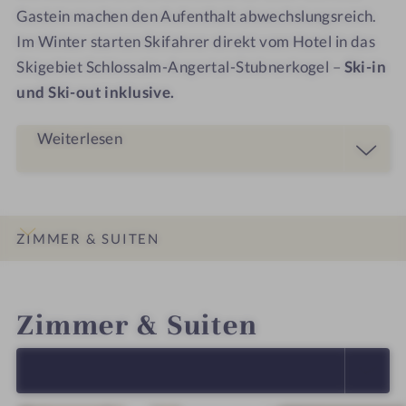
Gastein machen den Aufenthalt abwechslungsreich.
Im Winter starten Skifahrer direkt vom Hotel in das
Skigebiet Schlossalm-Angertal-Stubnerkogel –
Ski-in
und Ski-out inklusive.
Weiterlesen
ZIMMER & SUITEN
INFOS
IMPRESSIONEN
DETAILS
ANGEBOTE
LAGE & ANREISE
Zimmer & Suiten
ALLE ANZEIGEN (5)