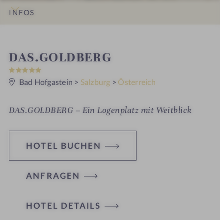
INFOS
IMPRESSIONEN
DETAILS
ZIMMER & SUITEN
ANGEBOTE
LAGE & ANREISE
W
DAS.GOLDBERG
5
e
S
t
Bad Hofgastein
>
Salzburg
>
Österreich
l
e
r
l
n
DAS.GOLDBERG – Ein Logenplatz mit Weitblick
e
n
e
HOTEL BUCHEN
s
s
ANFRAGEN
h
o
HOTEL DETAILS
t