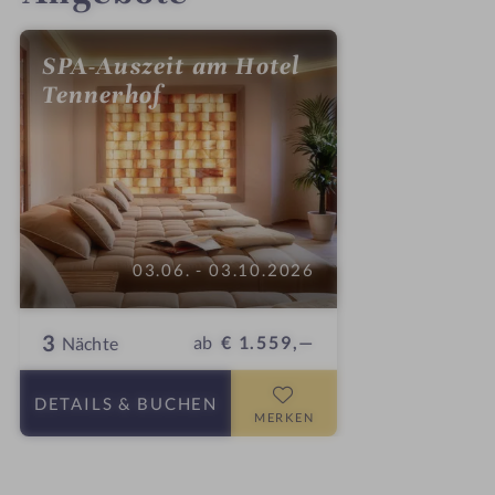
SPA-Auszeit am Hotel
Tennerhof
03.06. - 03.10.2026
3
ab
€ 1.559,—
Nächte
DETAILS
& BUCHEN
MERKEN