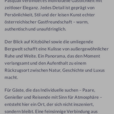
Pasquali verbindet es individuelle Gastlichkeit mit
H
x
o
e
zeitloser Eleganz. Jedes Detail ist geprägt von
o
H
f
r
Persönlichkeit, Stil und der leisen Kunst echter
t
o
h
e
t
o
österreichischer Gastfreundschaft – warm,
l
e
f
authentisch und unaufdringlich.
T
l
e
T
Der Blick auf Kitzbühel sowie die umliegende
n
e
Bergwelt schafft eine Kulisse von außergewöhnlicher
n
n
Ruhe und Weite. Ein Panorama, das den Moment
e
n
verlangsamt und den Aufenthalt zu einem
r
e
Rückzugsort zwischen Natur, Geschichte und Luxus
h
r
macht.
o
h
f
o
Für Gäste, die das Individuelle suchen – Paare,
f
Genießer und Reisende mit Sinn für Atmosphäre –
entsteht hier ein Ort, der sich nicht inszeniert,
sondern bleibt. Eine feinsinnige Verbindung aus