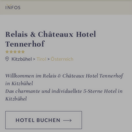
INFOS
IMPRESSIONEN
DETAILS
ZIMMER & SUITEN
ANGEBOTE
LAGE & ANREISE
i
Relais & Châteaux Hotel
n
Tennerhof
5
S
t
Kitzbühel
>
Tirol
>
Österreich
e
r
n
Willkommen im Relais & Châteaux Hotel Tennerhof
e
in Kitzbühel
Das charmante und individuellste 5-Sterne Hotel in
Kitzbühel
HOTEL BUCHEN