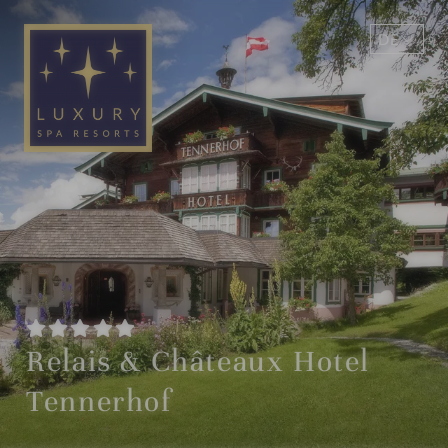
DE
EN
Relais & Châteaux Hotel
Tennerhof