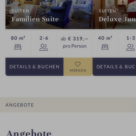
:
:
SUITEN
SUITEN
Familien Suite
Deluxe Jun
Personen
80 m²
2-6
40 m²
1-3
ab
€ 319,—
pro Person
DETAILS
& BUCHEN
DETAILS
& BU
MERKEN
ANGEBOTE
INFOS
IMPRESSIONEN
DETAILS
ZIMMER & SUITEN
LAGE & ANREISE
Angebote