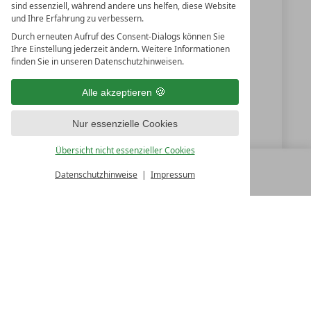
sind essenziell, während andere uns helfen, diese Website
und Ihre Erfahrung zu verbessern.
Durch erneuten Aufruf des Consent-Dialogs können Sie
+43 5356 63181
Ihre Einstellung jederzeit ändern. Weitere Informationen
finden Sie in unseren Datenschutzhinweisen.
+43 5356 6318170
office@tennerhof.com
Alle akzeptieren
www.tennerhof.com
Nur essenzielle Cookies
Übersicht nicht essenzieller Cookies
Datenschutzhinweise
Impressum
MENÜ
ALLE RESORTS
ZURÜCK
LUXURY SPA RESORTS
10.Oktober Str. 17/1
9500 Villach
Österreich
T +43 4242 22077