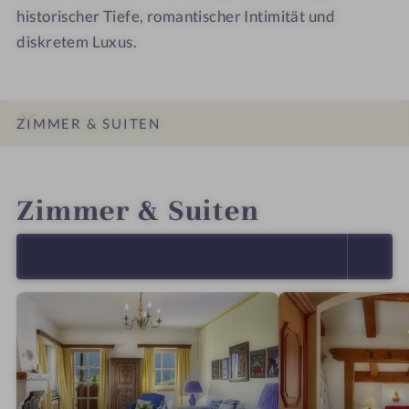
historischer Tiefe, romantischer Intimität und
diskretem Luxus.
ZIMMER & SUITEN
INFOS
IMPRESSIONEN
DETAILS
ANGEBOTE
LAGE & ANREISE
Zimmer & Suiten
ALLE ANZEIGEN (15)