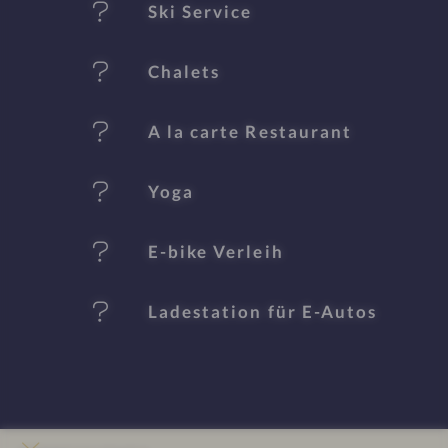
al
Ski Service
e
Chalets
A la carte Restaurant
Yoga
E-bike Verleih
Ladestation für E-Autos