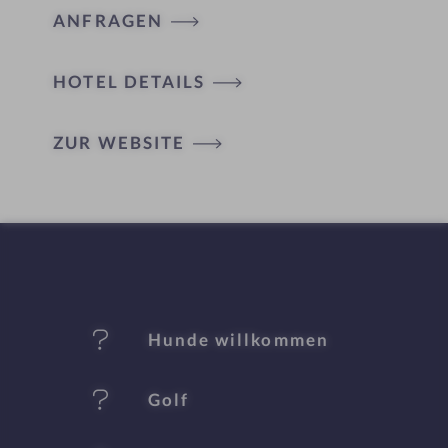
ANFRAGEN
HOTEL DETAILS
H
ZUR WEBSITE
ot
el
-
M
er
Hunde willkommen
k
Golf
m