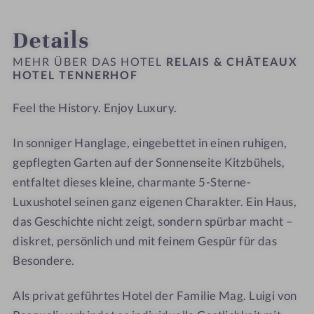
#
#
â
&
INFOS
IMPRESSIONEN
ZIMMER & SUITEN
ANGEBOTE
LAGE & ANREISE
e
9
1
t
C
Details
r
-
0
e
h
h
R
-
a
â
MEHR ÜBER DAS HOTEL
RELAIS & CHÂTEAUX
o
e
R
HOTEL TENNERHOF
u
t
f
l
e
x
e
Feel the History. Enjoy Luxury.
a
l
H
a
i
a
o
u
In sonniger Hanglage, eingebettet in einen ruhigen,
s
i
t
x
&
gepflegten Garten auf der Sonnenseite Kitzbühels,
s
e
H
C
&
l
o
entfaltet dieses kleine, charmante 5-Sterne-
h
C
T
t
Luxushotel seinen ganz eigenen Charakter. Ein Haus,
â
h
e
e
das Geschichte nicht zeigt, sondern spürbar macht –
t
â
n
l
diskret, persönlich und mit feinem Gespür für das
e
t
n
T
Besondere.
a
e
e
e
u
a
r
n
Als privat geführtes Hotel der Familie Mag. Luigi von
x
u
h
n