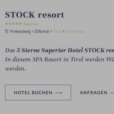
i
STOCK resort
5
n
S
Superior
t
e
Finkenberg
>
Zillertal
>
Tirol
>
Österreich
r
n
e
Das
5 Sterne Superior Hotel STOCK re
In diesem SPA Resort in Tirol werden Wün
werden.
HOTEL BUCHEN
ANFRAGEN