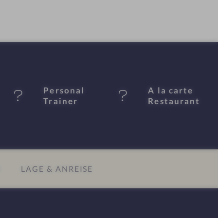
Personal
A la carte
Trainer
Restaurant
N
LAGE & ANREISE